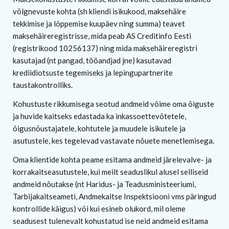
võlgnevuste kohta (sh kliendi isikukood, maksehäire
tekkimise ja lõppemise kuupäev ning summa) teavet
maksehäireregistrisse, mida peab AS Creditinfo Eesti
(registrikood 10256137) ning mida maksehäireregistri
kasutajad (nt pangad, tööandjad jne) kasutavad
krediidiotsuste tegemiseks ja lepingupartnerite
taustakontrolliks.
Kohustuste rikkumisega seotud andmeid võime oma õiguste
ja huvide kaitseks edastada ka inkassoettevõtetele,
õigusnõustajatele, kohtutele ja muudele isikutele ja
asutustele, kes tegelevad vastavate nõuete menetlemisega.
Oma klientide kohta peame esitama andmeid järelevalve- ja
korrakaitseasutustele, kui meilt seaduslikul alusel selliseid
andmeid nõutakse (nt Haridus- ja Teadusministeeriumi,
Tarbijakaitseameti, Andmekaitse Inspektsiooni vms päringud
kontrollide käigus) või kui esineb olukord, mil oleme
seadusest tulenevalt kohustatud ise neid andmeid esitama