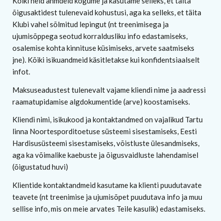
Kõiki neid anmdeid kogume ja kasutame selleks, et täita
õigusaktidest tulenevaid kohustusi, aga ka selleks, et täita
Klubi vahel sõlmitud lepingut (nt treenimisega ja
ujumisõppega seotud korraldusliku info edastamiseks,
osalemise kohta kinnituse küsimiseks, arvete saatmiseks
jne). Kõiki isikuandmeid käsitletakse kui konfidentsiaalselt
infot.
Maksuseadustest tulenevalt vajame kliendi nime ja aadressi
raamatupidamise algdokumentide (arve) koostamiseks.
Kliendi nimi, isikukood ja kontaktandmed on vajalikud Tartu
linna Noortesporditoetuse süsteemi sisestamiseks, Eesti
Hardisusüsteemi sisestamiseks, võistluste ülesandmiseks,
aga ka võimalike kaebuste ja õigusvaidluste lahendamisel
(õigustatud huvi)
Klientide kontaktandmeid kasutame ka klienti puudutavate
teavete (nt treenimise ja ujumisõpet puudutava info ja muu
sellise info, mis on meie arvates Teile kasulik) edastamiseks.