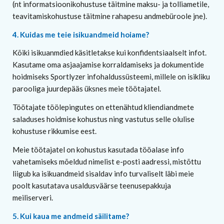
(nt informatsioonikohustuse täitmine maksu- ja tolliametile,
teavitamiskohustuse täitmine rahapesu andmebüroole jne).
4. Kuidas me teie isikuandmeid hoiame?
Kõiki isikuanmdied käsitletakse kui konfidentsiaalselt infot.
Kasutame oma asjaajamise korraldamiseks ja dokumentide
hoidmiseks Sportlyzer infohaldussüsteemi, millele on isikliku
parooliga juurdepääs üksnes meie töötajatel.
Töötajate töölepingutes on ettenähtud kliendiandmete
saladuses hoidmise kohustus ning vastutus selle olulise
kohustuse rikkumise eest.
Meie töötajatel on kohustus kasutada tööalase info
vahetamiseks mõeldud nimelist e-posti aadressi, mistõttu
liigub ka isikuandmeid sisaldav info turvaliselt läbi meie
poolt kasutatava usaldusväärse teenusepakkuja
meiliserveri.
5. Kui kaua me andmeid säilitame?