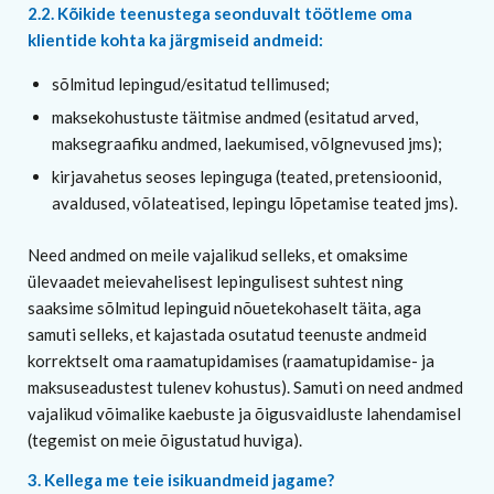
2.2. Kõikide teenustega seonduvalt töötleme oma
klientide kohta ka järgmiseid andmeid:
sõlmitud lepingud/esitatud tellimused;
maksekohustuste täitmise andmed (esitatud arved,
maksegraafiku andmed, laekumised, võlgnevused jms);
kirjavahetus seoses lepinguga (teated, pretensioonid,
avaldused, võlateatised, lepingu lõpetamise teated jms).
Need andmed on meile vajalikud selleks, et omaksime
ülevaadet meievahelisest lepingulisest suhtest ning
saaksime sõlmitud lepinguid nõuetekohaselt täita, aga
samuti selleks, et kajastada osutatud teenuste andmeid
korrektselt oma raamatupidamises (raamatupidamise- ja
maksuseadustest tulenev kohustus). Samuti on need andmed
vajalikud võimalike kaebuste ja õigusvaidluste lahendamisel
(tegemist on meie õigustatud huviga).
3. Kellega me teie isikuandmeid jagame?