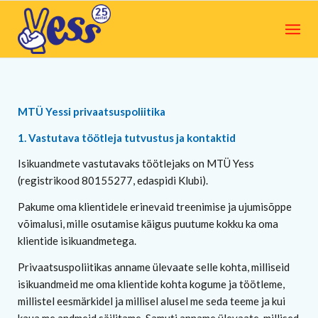
MTÜ Yessi privaatsuspoliitika
1. Vastutava töötleja tutvustus ja kontaktid
Isikuandmete vastutavaks töötlejaks on MTÜ Yess
(registrikood 80155277, edaspidi Klubi).
Pakume oma klientidele erinevaid treenimise ja ujumisõppe
võimalusi, mille osutamise käigus puutume kokku ka oma
klientide isikuandmetega.
Privaatsuspoliitikas anname ülevaate selle kohta, milliseid
isikuandmeid me oma klientide kohta kogume ja töötleme,
millistel eesmärkidel ja millisel alusel me seda teeme ja kui
kaua me andmeid säilitame. Samuti anname ülevaate, millised