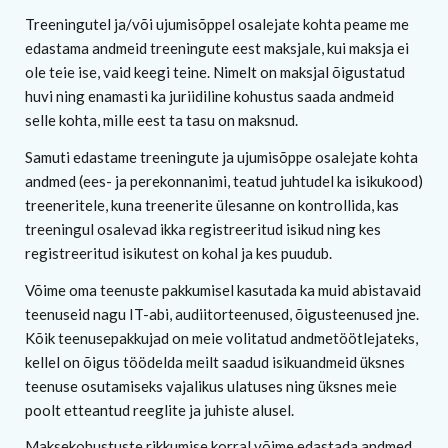
Treeningutel ja/või ujumisõppel osalejate kohta peame me
edastama andmeid treeningute eest maksjale, kui maksja ei
ole teie ise, vaid keegi teine. Nimelt on maksjal õigustatud
huvi ning enamasti ka juriidiline kohustus saada andmeid
selle kohta, mille eest ta tasu on maksnud.
Samuti edastame treeningute ja ujumisõppe osalejate kohta
andmed (ees- ja perekonnanimi, teatud juhtudel ka isikukood)
treeneritele, kuna treenerite ülesanne on kontrollida, kas
treeningul osalevad ikka registreeritud isikud ning kes
registreeritud isikutest on kohal ja kes puudub.
Võime oma teenuste pakkumisel kasutada ka muid abistavaid
teenuseid nagu IT-abi, audiitorteenused, õigusteenused jne.
Kõik teenusepakkujad on meie volitatud andmetöötlejateks,
kellel on õigus töödelda meilt saadud isikuandmeid üksnes
teenuse osutamiseks vajalikus ulatuses ning üksnes meie
poolt etteantud reeglite ja juhiste alusel.
Maksekohustuste rikkumise korral võime edastada andmed