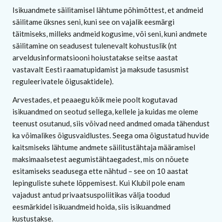
Isikuandmete säilitamisel lähtume põhimõttest, et andmeid
säilitame üksnes seni, kuni see on vajalik eesmärgi
täitmiseks, milleks andmeid kogusime, või seni, kuni andmete
säilitamine on seadusest tulenevalt kohustuslik (nt
arveldusinformatsiooni hoiustatakse seitse aastat
vastavalt Eesti raamatupidamist ja maksude tasusmist
reguleerivatele õigusaktidele).
Arvestades, et peaaegu kõik meie poolt kogutavad
isikuandmed on seotud sellega, kellele ja kuidas me oleme
teenust osutanud, siis võivad need andmed omada tähendust
ka võimalikes õigusvaidlustes. Seega oma õigustatud huvide
kaitsmiseks lähtume andmete säilitustähtaja määramisel
maksimaalsetest aegumistähtaegadest, mis on nõuete
esitamiseks seadusega ette nähtud – see on 10 aastat
lepinguliste suhete lõppemisest. Kui Klubil pole enam
vajadust antud privaatsuspoliitikas välja toodud
eesmärkidel isikuandmeid hoida, siis isikuandmed
kustustakse.