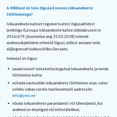
6. Millised on teie õigused seoses isikuandmete
töötlemisega?
Isikuandmete kaitset reguleerivatest õigusaktidest
(eelkõige Euroopa isikuandmete kaitse üldmäärusest nr
2016/679, jõustumise aeg 25.05.2018) tuleneb
andmesubjektidele mitmeid õigusi, millest anname teile
alljärgnevalt kokkuvõtliku ülevaate.
Inimesel on õigus:
saada teavet tema kohta kogutud isikuandmete ja nende
töötlemise kohta
esitada vastuväide isikuandmete töötlemise osas, sates
selleks vabas vormis taotluseemaili aadressile:
info@yess.ee
nõuda isikuandmete parandamist või täiendamist, kui
andmed on ebaõiged või mittetäielikud,