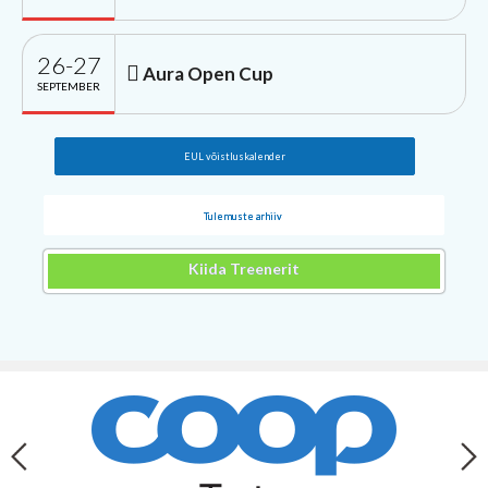
26-27
Aura Open Cup
SEPTEMBER
EUL võistluskalender
Tulemuste arhiiv
Kiida Treenerit