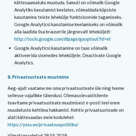
kättesaamatuks muutuda. Samuti on võimalik Google
Analytiks kasutamist keelates, võimaldada küpsiste
kasutamine teiste lehekülje funktsioonide tagamiseks.
Google Analyticsi kasutamise keelamiseks on võimalik
alla laadida lisa brauserile järgnevalt leheküljelt:
http://tools.google.com/dlpage/gaoptout?hl=et
Google Analyticsi kasutamine on taas võimalik
aktiveerida sisenedes leheküljele: Deactivate Google
Analytics.
8. Privaatsusteate muutmine
Aeg-ajalt vaatame me oma privaatsusteate üle ning teeme
sellesse vajalikke täiendusi. Olemasolevaid kliente
teavitame privaatsusteate muutmisest e-posti teel enne
muudatuste kehtima hakkamist. Kehtiv privaatsusteade on
alati kättesaadav meie kodulehel:
https://yess.ee/privaatsuspoliitika/
Viimati muudetud 28.05.2018