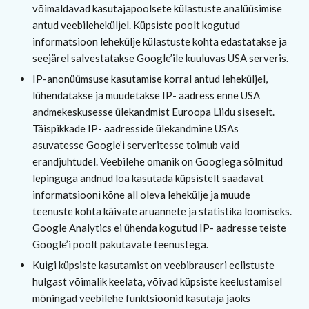
võimaldavad kasutajapoolsete külastuste analüüsimise
antud veebileheküljel. Küpsiste poolt kogutud
informatsioon lehekülje külastuste kohta edastatakse ja
seejärel salvestatakse Google’ile kuuluvas USA serveris.
IP-anonüümsuse kasutamise korral antud leheküljel,
lühendatakse ja muudetakse IP- aadress enne USA
andmekeskusesse ülekandmist Euroopa Liidu siseselt.
Täispikkade IP- aadresside ülekandmine USAs
asuvatesse Google’i serveritesse toimub vaid
erandjuhtudel. Veebilehe omanik on Googlega sõlmitud
lepinguga andnud loa kasutada küpsistelt saadavat
informatsiooni kõne all oleva lehekülje ja muude
teenuste kohta käivate aruannete ja statistika loomiseks.
Google Analytics ei ühenda kogutud IP- aadresse teiste
Google’i poolt pakutavate teenustega.
Kuigi küpsiste kasutamist on veebibrauseri eelistuste
hulgast võimalik keelata, võivad küpsiste keelustamisel
mõningad veebilehe funktsioonid kasutaja jaoks