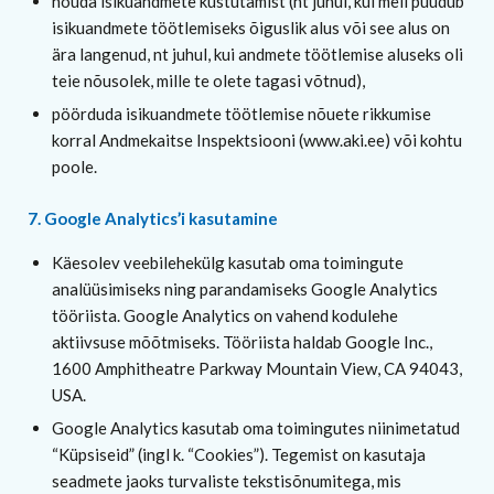
nõuda isikuandmete kustutamist (nt juhul, kui meil puudub
isikuandmete töötlemiseks õiguslik alus või see alus on
ära langenud, nt juhul, kui andmete töötlemise aluseks oli
teie nõusolek, mille te olete tagasi võtnud),
pöörduda isikuandmete töötlemise nõuete rikkumise
korral Andmekaitse Inspektsiooni (www.aki.ee) või kohtu
poole.
7. Google Analytics’i kasutamine
Käesolev veebilehekülg kasutab oma toimingute
analüüsimiseks ning parandamiseks Google Analytics
tööriista. Google Analytics on vahend kodulehe
aktiivsuse mõõtmiseks. Tööriista haldab Google Inc.,
1600 Amphitheatre Parkway Mountain View, CA 94043,
USA.
Google Analytics kasutab oma toimingutes niinimetatud
“Küpsiseid” (ingl k. “Cookies”). Tegemist on kasutaja
seadmete jaoks turvaliste tekstisõnumitega, mis