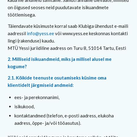
on õigused seoses neid puudutavate isikuandmete
töötlemisega.
Täiendavate küsimuste korral saab Klubiga ühendust e-maili
aadressil
info@yess.ee
või www.yess.ee keskonnas kontakti
lingi (rakenduse) kaudu.
MTÜ Yessi juriidiline aadress on Turu 8, 51014 Tartu, Eesti
2. Milliseid isikuandmeid, miks ja millisel alusel me
kogume?
2.1. Kõikide teenuste osutamiseks küsime oma
klientidelt järgmiseid andmeid:
ees- ja perekonnanimi,
isikukood,
kontaktandmed (telefon, e-posti aadress, elukoha
aadress, õppe- ja/või tööasutus).