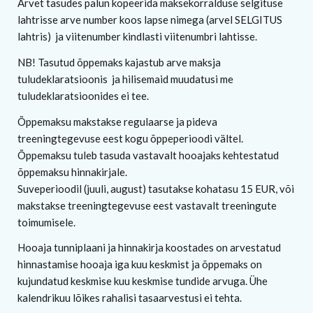
Arvet tasudes palun kopeerida maksekorralduse selgituse
lahtrisse arve number koos lapse nimega (arvel SELGITUS
lahtris) ja viitenumber kindlasti viitenumbri lahtisse.
NB! Tasutud õppemaks kajastub arve maksja
tuludeklaratsioonis ja hilisemaid muudatusi me
tuludeklaratsioonides ei tee.
Õppemaksu makstakse regulaarse ja pideva
treeningtegevuse eest kogu õppeperioodi vältel.
Õppemaksu tuleb tasuda vastavalt hooajaks kehtestatud
õppemaksu hinnakirjale.
Suveperioodil (juuli, august) tasutakse kohatasu 15 EUR, või
makstakse treeningtegevuse eest vastavalt treeningute
toimumisele.
Hooaja tunniplaani ja hinnakirja koostades on arvestatud
hinnastamise hooaja iga kuu keskmist ja õppemaks on
kujundatud keskmise kuu keskmise tundide arvuga. Ühe
kalendrikuu lõikes rahalisi tasaarvestusi ei tehta.