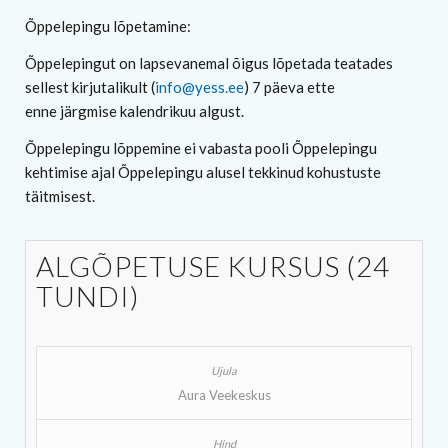
Õppelepingu lõpetamine:
Õppelepingut on lapsevanemal õigus lõpetada teatades
sellest kirjutalikult (
info@yess.ee
) 7 päeva ette
enne järgmise kalendrikuu algust.
Õppelepingu lõppemine ei vabasta pooli Õppelepingu
kehtimise ajal Õppelepingu alusel tekkinud kohustuste
täitmisest.
ALGÕPETUSE KURSUS (24
TUNDI)
Aura Veekeskus