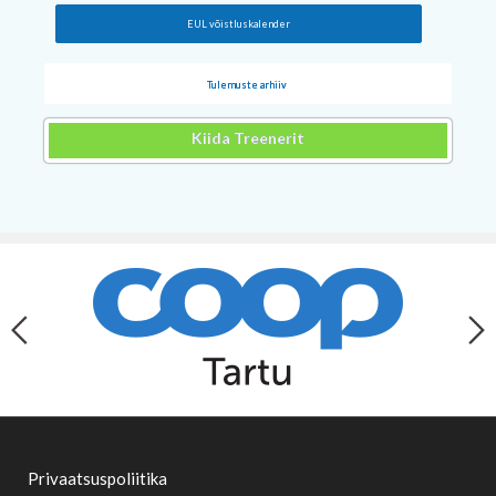
EUL võistluskalender
Tulemuste arhiiv
Kiida Treenerit
Privaatsuspoliitika