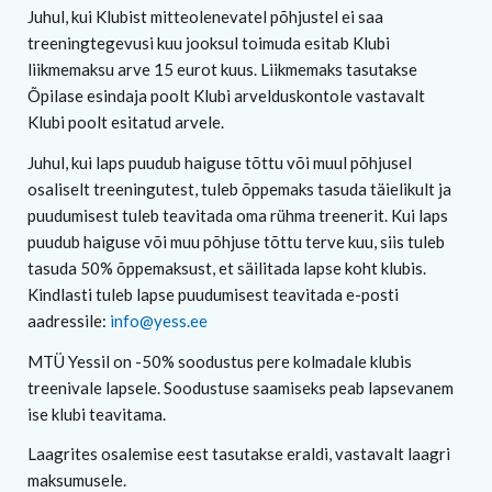
Juhul, kui Klubist mitteolenevatel põhjustel ei saa
treeningtegevusi kuu jooksul toimuda esitab Klubi
liikmemaksu arve 15 eurot kuus. Liikmemaks tasutakse
Õpilase esindaja poolt Klubi arvelduskontole vastavalt
Klubi poolt esitatud arvele.
Juhul, kui laps puudub haiguse tõttu või muul põhjusel
osaliselt treeningutest, tuleb õppemaks tasuda täielikult ja
puudumisest tuleb teavitada oma rühma treenerit. Kui laps
puudub haiguse või muu põhjuse tõttu terve kuu, siis tuleb
tasuda 50% õppemaksust, et säilitada lapse koht klubis.
Kindlasti tuleb lapse puudumisest teavitada e-posti
aadressile:
info@yess.ee
MTÜ Yessil on -50% soodustus pere kolmadale klubis
treenivale lapsele. Soodustuse saamiseks peab lapsevanem
ise klubi teavitama.
Laagrites osalemise eest tasutakse eraldi, vastavalt laagri
maksumusele.