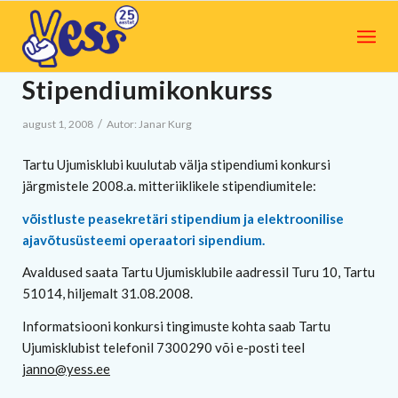
Stipendiumikonkurss
/
august 1, 2008
Autor:
Janar Kurg
Tartu Ujumisklubi kuulutab välja stipendiumi konkursi
järgmistele 2008.a. mitteriiklikele stipendiumitele:
võistluste peasekretäri stipendium ja elektroonilise
ajavõtusüsteemi operaatori sipendium.
Avaldused saata Tartu Ujumisklubile aadressil Turu 10, Tartu
51014, hiljemalt 31.08.2008.
Informatsiooni konkursi tingimuste kohta saab Tartu
Ujumisklubist telefonil 7300290 või e-posti teel
janno@yess.ee