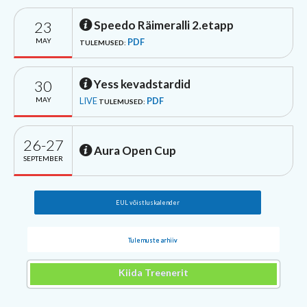
23
Speedo Räimeralli 2.etapp
MAY
PDF
TULEMUSED:
30
Yess kevadstardid
MAY
LIVE
PDF
TULEMUSED:
26-27
Aura Open Cup
SEPTEMBER
EUL võistluskalender
Tulemuste arhiiv
Kiida Treenerit