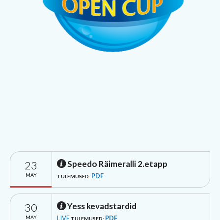
23
Speedo Räimeralli 2.etapp
MAY
PDF
TULEMUSED:
30
Yess kevadstardid
MAY
LIVE
PDF
TULEMUSED: