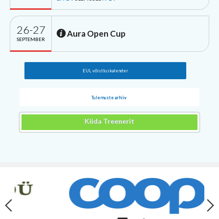
26-27
Aura Open Cup
SEPTEMBER
EUL võistluskalender
Tulemuste arhiiv
Kiida Treenerit