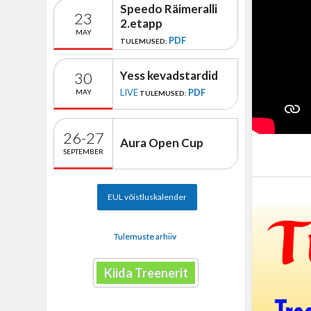
Speedo Räimeralli
23
2.etapp
MAY
PDF
TULEMUSED:
Yess kevadstardid
30
LIVE
PDF
MAY
TULEMUSED:
26-27
Aura Open Cup
SEPTEMBER
EUL võistluskalender
Tulemuste arhiiv
Kiida Treenerit