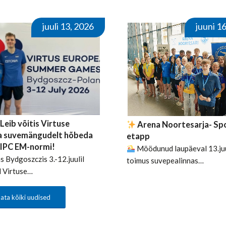
juuli 13, 2026
juuni 1
Leib võitis Virtuse
Arena Noortesarja- Spo
a suvemängudelt hõbeda
etapp
s IPC EM-normi!
Möödunud laupäeval 13.ju
 Bydgoszczis 3.-12.juulil
toimus suvepealinnas…
 Virtuse…
ata kõiki uudised