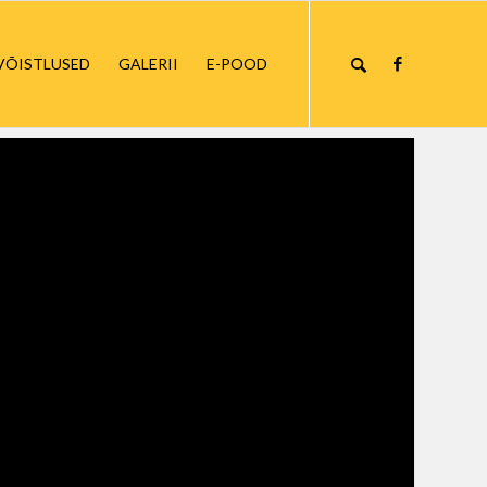
VÕISTLUSED
GALERII
E-POOD