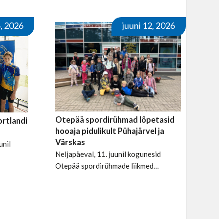
6, 2026
juuni 12, 2026
Otepää spordirühmad lõpetasid
rtlandi
hooaja pidulikult Pühajärvel ja
Värskas
unil
Neljapäeval, 11. juunil kogunesid
Otepää spordirühmade liikmed…