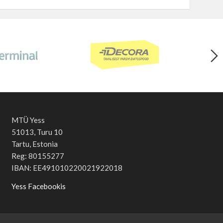
MTÜ Yess
51013, Turu 10
Tartu, Estonia
Reg: 80155277
IBAN: EE491010220021922018
Yess Facebookis