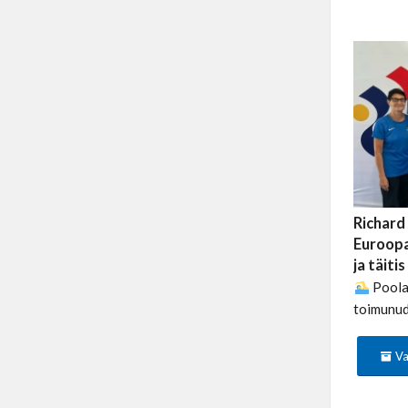
Richard 
Euroop
ja täiti
Poolas
toimunud
Va