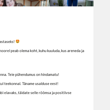
aastaseks!
 noorel peab olema koht, kuhu kuuluda, kus areneda ja
kkonna. Teie pühendumus on hindamatu!
ikul teekonnal. Täname usalduse eest!
ubi elavaks, täidate selle rõõmsa ja positiivse