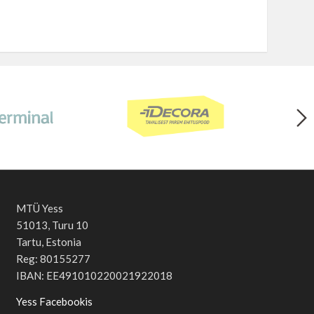
MTÜ Yess
51013, Turu 10
Tartu, Estonia
Reg: 80155277
IBAN: EE491010220021922018
Yess Facebookis