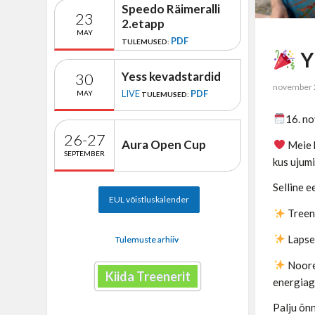
Speedo Räimeralli
23
2.etapp
MAY
PDF
TULEMUSED:
Y
Yess kevadstardid
30
november 
LIVE
PDF
MAY
TULEMUSED:
16. no
26-27
Aura Open Cup
Meie k
SEPTEMBER
kus ujum
Selline 
EUL võistluskalender
Treene
Lapsev
Tulemuste arhiiv
Noored
Kiida Treenerit
energiag
Palju õnn