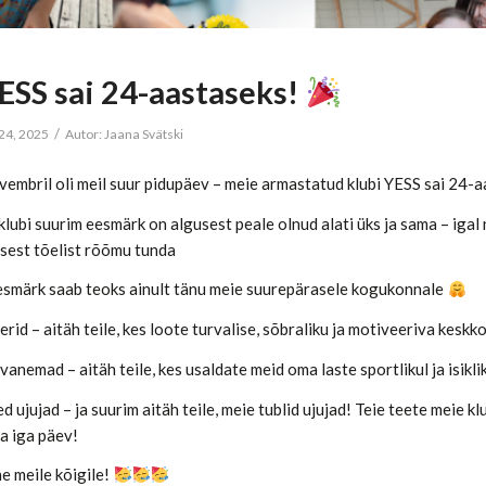
ESS sai 24-aastaseks!
/
24, 2025
Autor:
Jaana Svätski
vembril oli meil suur pidupäev – meie armastatud klubi YESS sai 24-
lubi suurim eesmärk on algusest peale olnud alati üks ja sama – igal
isest tõelist rõõmu tunda
eesmärk saab teoks ainult tänu meie suurepärasele kogukonnale
rid – aitäh teile, kes loote turvalise, sõbraliku ja motiveeriva kes
anemad – aitäh teile, kes usaldate meid oma laste sportlikul ja isikl
 ujujad – ja suurim aitäh teile, meie tublid ujujad! Teie teete meie kl
a iga päev!
e meile kõigile!