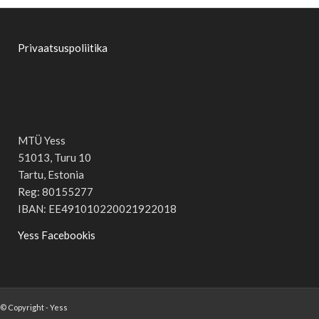
Privaatsuspoliitika
MTÜ Yess
51013, Turu 10
Tartu, Estonia
Reg: 80155277
IBAN: EE491010220021922018
Yess Facebookis
© Copyright - Yess