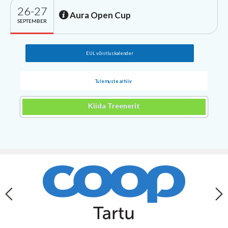
26-27
Aura Open Cup
SEPTEMBER
EUL võistluskalender
Tulemuste arhiiv
Kiida Treenerit