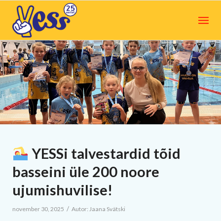
YESSi talvestardid tõid
basseini üle 200 noore
ujumishuvilise!
/
november 30, 2025
Autor:
Jaana Svätski