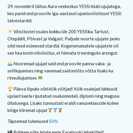
29. novembril täitus Aura veekeskus YESSi klubi ujujatega,
kes panid end proovile iga-aastasel ujumisvõistlusel YESSi
talvestardid.
Võistlustel osales kokku üle 200 YESSika Tartust,
Otepäält, Põlvast ja Valgast. Paljude noorte ujujate jaoks
olid need esimesed stardid. Kogenenumatele ujujatele oli
see hea kontrollvõistlus, et hinnata treeningute arengut.
Nooremad ujujad said end proovile panna vaba- ja
seliliujumises ning vanemad said mõõtu võtta lisaks ka
rinnuliujumises
Päeva lõpuks olid kõik võitjad! Kõik osalejad lahkusid
ujulast kaela riputatud osalusmedali, diplomi ning magusa
üllatusega. Lisaks tunnustati eraldi vanuseklasside kolme
kõige kiiremat ujujat
Täpsemad tulemused
SIIN
Rohkem pilte leiate meie Facebooki leheküljelt