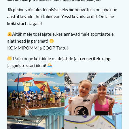
Järgmine võimalus klubisiseseks mõõduvõtuks on juba uue
aastal kevadel, kui toimuvad Yessi kevadstardid. Ootame
kõiki starti tagasi!
Aitäh meie toetajatele, kes annavad meie sportlastele
alati head ja paremat!
KOMMIPOMM ja COOP Tartu!
Palju õnne kõikidele osalejatele ja treeneritele ning
järgmiste startideni!