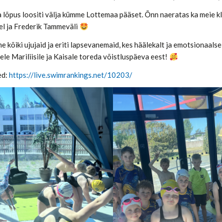
lõpus loositi välja kümme Lottemaa pääset. Õnn naeratas ka meie klub
sel ja Frederik Tammeväli
 kõiki ujujaid ja eriti lapsevanemaid, kes häälekalt ja emotsionaalse
ele Mariliisile ja Kaisale toreda võistluspäeva eest!
ed:
https://live.swimrankings.net/10203/