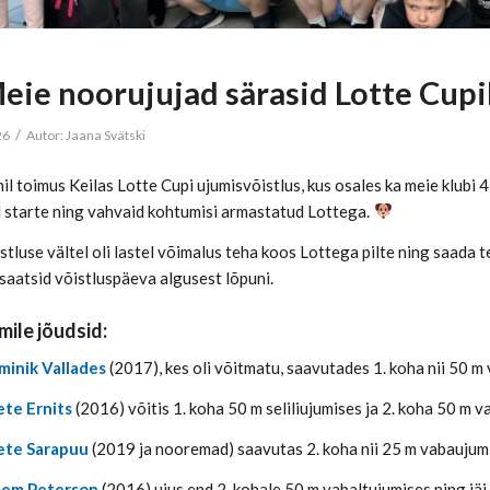
eie noorujujad särasid Lotte Cupi
/
26
Autor:
Jaana Svätski
nil toimus Keilas Lotte Cupi ujumisvõistlus, kus osales ka meie klubi 
 starte ning vahvaid kohtumisi armastatud Lottega.
tluse vältel oli lastel võimalus teha koos Lottega pilte ning saada te
saatsid võistluspäeva algusest lõpuni.
ile jõudsid:
inik Vallades
(2017), kes oli võitmatu, saavutades 1. koha nii 50 m 
te Ernits
(2016) võitis 1. koha 50 m seliliujumises ja 2. koha 50 m v
ete Sarapuu
(2019 ja nooremad) saavutas 2. koha nii 25 m vabaujumis
llem Peterson
(2016) ujus end 2. kohale 50 m vabaltujumises ning jäi 