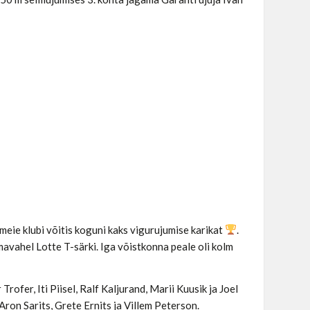
eie klubi võitis koguni kaks vigurujumise karikat
.
mavahel Lotte T-särki. Iga võistkonna peale oli kolm
fer, Iti Piisel, Ralf Kaljurand, Marii Kuusik ja Joel
Aron Sarits, Grete Ernits ja Villem Peterson.