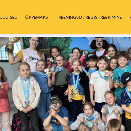
UUDISED
ÕPPEMAKS
TREENINGUD / REGISTREERIMINE