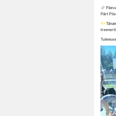
Päeva 
Pärt Pii
Täname
treenerit
Tulemus