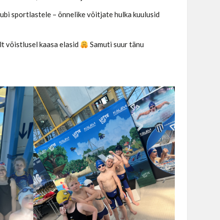
i sportlastele – õnnelike võitjate hulka kuulusid
lt võistlusel kaasa elasid
Samuti suur tänu