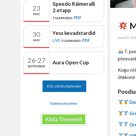
Speedo Räimeralli
23
2.etapp
MAY
PDF
TULEMUSED:
M
Yess kevadstardid
30
juuni 9, 20
LIVE
PDF
MAY
TULEMUSED:
7. juu
põnevaid
26-27
Aura Open Cup
SEPTEMBER
Kogu võis
õhkkond 
EUL võistluskalender
Poodium
Dom
Tulemuste arhiiv
Gre
Kiida Treenerit
Gr
Vi