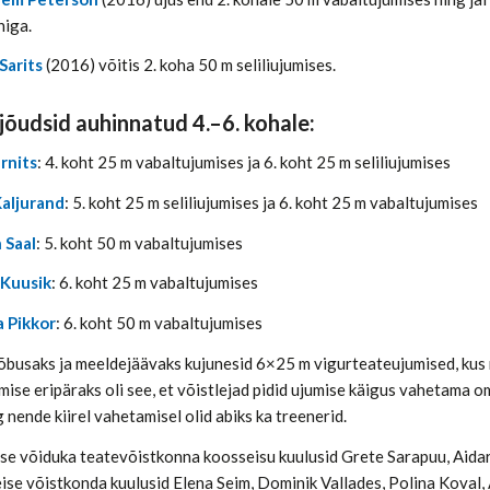
niga.
Sarits
(2016) võitis 2. koha 50 m seliliujumises.
 jõudsid auhinnatud 4.–6. kohale:
Ernits
: 4. koht 25 m vabaltujumises ja 6. koht 25 m seliliujumises
Kaljurand
: 5. koht 25 m seliliujumises ja 6. koht 25 m vabaltujumises
 Saal
: 5. koht 50 m vabaltujumises
 Kuusik
: 6. koht 25 m vabaltujumises
 Pikkor
: 6. koht 50 m vabaltujumises
lõbusaks ja meeldejäävaks kujunesid 6×25 m vigurteateujumised, kus m
ise eripäraks oli see, et võistlejad pidid ujumise käigus vahetama o
g nende kiirel vahetamisel olid abiks ka treenerid.
e võiduka teatevõistkonna koosseisu kuulusid Grete Sarapuu, Aidar Tro
eise võistkonda kuulusid Elena Seim, Dominik Vallades, Polina Koval, 