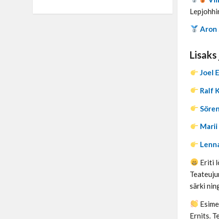
Lepjohhi
Aron 
Lisaks
Joel 
Ralf 
Sören
Marii
Lenna
Eriti 
Teateujum
särki nin
Esimes
Ernits. T