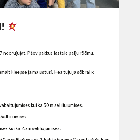
l!
47 noorujujat. Päev pakkus lastele palju rõõmu,
malt kleepse ja maiustusi. Hea tuju ja sõbralik
vabaltujumises kui ka 50 m seliliujumises.
abaltujumises.
es kui ka 25 m seliliujumises.
50 m seliliujumises 3. kohta jagama Garanti ujuja Ivan