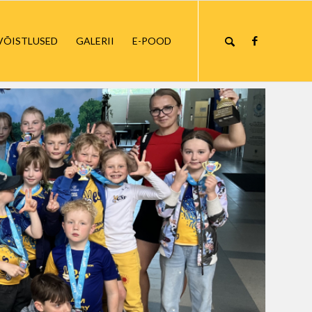
VÕISTLUSED
GALERII
E-POOD