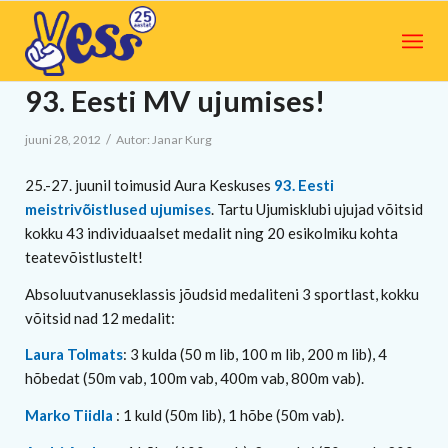
93. Eesti MV ujumises!
/
juuni 28, 2012
Autor:
Janar Kurg
25.-27. juunil toimusid Aura Keskuses
93. Eesti
meistrivõistlused ujumises
. Tartu Ujumisklubi ujujad võitsid
kokku 43 individuaalset medalit ning 20 esikolmiku kohta
teatevõistlustelt!
Absoluutvanuseklassis jõudsid medaliteni 3 sportlast, kokku
võitsid nad 12 medalit:
Laura Tolmats
: 3 kulda (50 m lib, 100 m lib, 200 m lib), 4
hõbedat (50m vab, 100m vab, 400m vab, 800m vab).
Marko Tiidla
: 1 kuld (50m lib), 1 hõbe (50m vab).