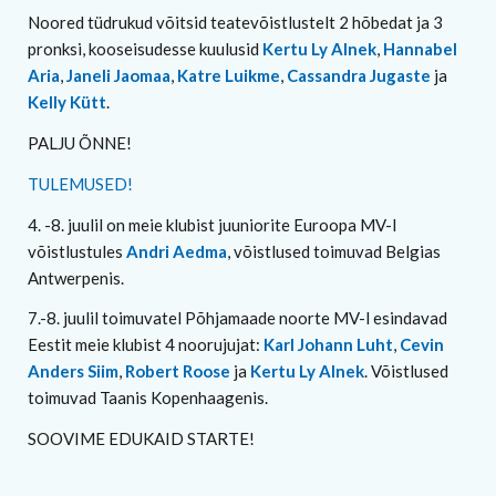
Noored tüdrukud võitsid teatevõistlustelt 2 hõbedat ja 3
pronksi, kooseisudesse kuulusid
Kertu Ly Alnek
,
Hannabel
Aria
,
Janeli Jaomaa
,
Katre Luikme
,
Cassandra Jugaste
ja
Kelly Kütt
.
PALJU ÕNNE!
TULEMUSED!
4. -8. juulil on meie klubist juuniorite Euroopa MV-l
võistlustules
Andri Aedma
, võistlused toimuvad Belgias
Antwerpenis.
7.-8. juulil toimuvatel Põhjamaade noorte MV-l esindavad
Eestit meie klubist 4 noorujujat:
Karl Johann Luht
,
Cevin
Anders Siim
,
Robert Roose
ja
Kertu Ly Alnek
. Võistlused
toimuvad Taanis Kopenhaagenis.
SOOVIME EDUKAID STARTE!