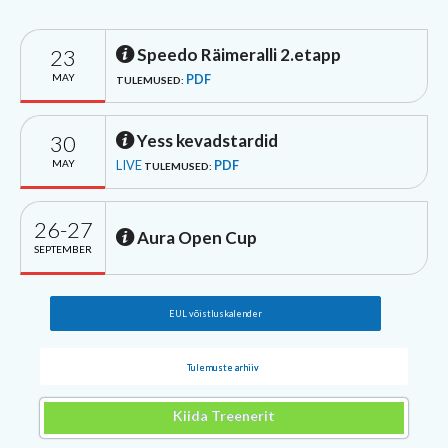
23
Speedo Räimeralli 2.etapp
MAY
PDF
TULEMUSED:
30
Yess kevadstardid
MAY
LIVE
PDF
TULEMUSED:
26-27
Aura Open Cup
SEPTEMBER
EUL võistluskalender
Tulemuste arhiiv
Kiida Treenerit