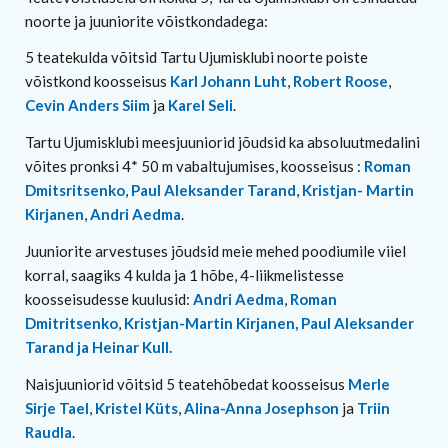
noorte ja juuniorite võistkondadega:
5 teatekulda võitsid Tartu Ujumisklubi noorte poiste
võistkond koosseisus
Karl Johann Luht
,
Robert Roose
,
Cevin Anders Siim
ja
Karel Seli
.
Tartu Ujumisklubi meesjuuniorid jõudsid ka absoluutmedalini
võites pronksi 4* 50 m vabaltujumises, koosseisus :
Roman
Dmitsritsenko
,
Paul Aleksander Tarand
,
Kristjan- Martin
Kirjanen
,
Andri Aedma
.
Juuniorite arvestuses jõudsid meie mehed poodiumile viiel
korral, saagiks 4 kulda ja 1 hõbe, 4-liikmelistesse
koosseisudesse kuulusid:
Andri Aedma
,
Roman
Dmitritsenko
,
Kristjan-Martin Kirjanen, Paul Aleksander
Tarand ja Heinar Kull.
Naisjuuniorid võitsid 5 teatehõbedat koosseisus
Merle
Sirje Tael
,
Kristel Küts
,
Alina-Anna Josephson
ja
Triin
Raudla
.