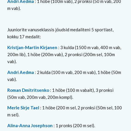
Andri Aedma
: 1 hõbe (100m vab), 2 pronksi (50 m vab, 200
m vab).
Juuniorite vanuseklassis jõudsid medaliteni 5 sportlast,
kokku 17 medalit:
Kristjan-Martin Kirjanen
: 3 kulda (1500 m vab, 400 m vab,
200m lib), 1 hõbe (200m vab), 2 pronksi (200m sel, 100m
vab).
Andri Aedma
: 2 kulda (100 m vab, 200 m vab), 1 hõbe (50m
vab).
Roman Dmitritsenko
: 1 hõbe (100 m vabalt), 3 pronksi
(50m vab, 200m vab, 200m kompl).
Merle Sirje Tael
: 1 hõbe (200 m sel, 2 pronksi (50m sel, 100
m sel).
Alina-Anna Josephson
: 1 pronks (200 m sel).