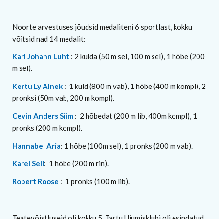
Noorte arvestuses jõudsid medaliteni 6 sportlast, kokku
võitsid nad 14 medalit:
Karl Johann Luht
: 2 kulda (50 m sel, 100 m sel), 1 hõbe (200
m sel).
Kertu Ly Alnek
: 1 kuld (800 m vab), 1 hõbe (400 m kompl), 2
pronksi (50m vab, 200 m kompl).
Cevin Anders Siim
: 2 hõbedat (200 m lib, 400m kompl), 1
pronks (200 m kompl).
Hannabel Aria
: 1 hõbe (100m sel), 1 pronks (200 m vab).
Karel Seli
: 1 hõbe (200 m rin).
Robert Roose
: 1 pronks (100 m lib).
Teatevõistluseid oli kokku 5, Tartu Ujumisklubi oli esindatud