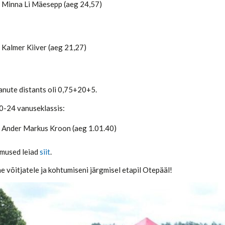
t Minna Li Mäesepp (aeg 24,57)
t Kalmer Kiiver (aeg 21,27)
anute distants oli 0,75+20+5.
-24 vanuseklassis:
t Ander Markus Kroon (aeg 1.01.40)
emused leiad
siit
.
e võitjatele ja kohtumiseni järgmisel etapil Otepääl!