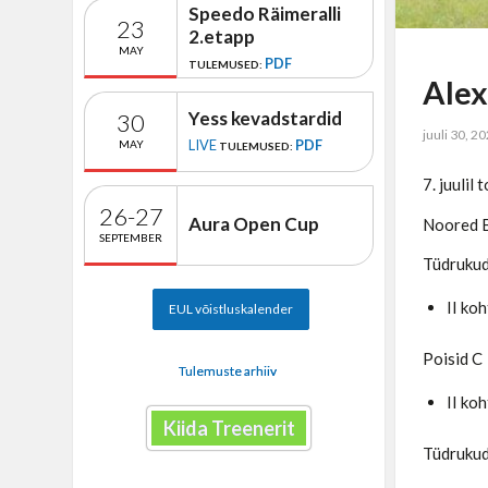
Speedo Räimeralli
23
2.etapp
MAY
PDF
TULEMUSED:
Alex
Yess kevadstardid
30
juuli 30, 2
LIVE
PDF
MAY
TULEMUSED:
7. juulil
26-27
Aura Open Cup
Noored B 
SEPTEMBER
Tüdruku
II ko
EUL võistluskalender
Poisid C
Tulemuste arhiiv
II ko
Kiida Treenerit
Tüdruku