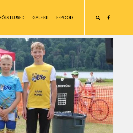
VÕISTLUSED
GALERII
E-POOD