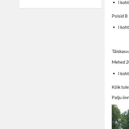
I koh
Poisid B
I koh
Täiskasv
Mehed 20
I koh
Kõik tul
Palju õnn