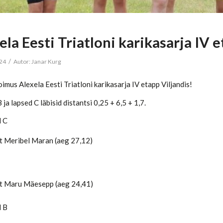
ela Eesti Triatloni karikasarja IV 
/
024
Autor:
Janar Kurg
 toimus Alexela Eesti Triatloni karikasarja IV etapp Viljandis!
ja lapsed C läbisid distantsi 0,25 + 6,5 + 1,7.
d C
ht Meribel Maran (aeg 27,12)
ht Maru Mäesepp (aeg 24,41)
d B