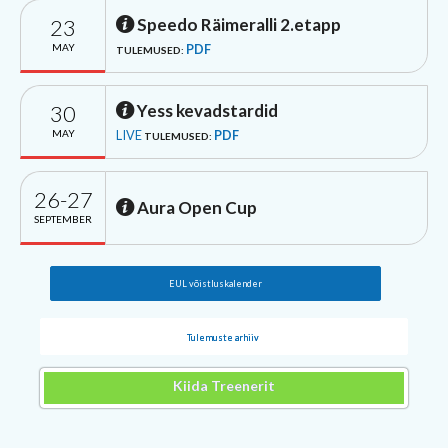
23
Speedo Räimeralli 2.etapp
MAY
PDF
TULEMUSED:
30
Yess kevadstardid
MAY
LIVE
PDF
TULEMUSED:
26-27
Aura Open Cup
SEPTEMBER
EUL võistluskalender
Tulemuste arhiiv
Kiida Treenerit