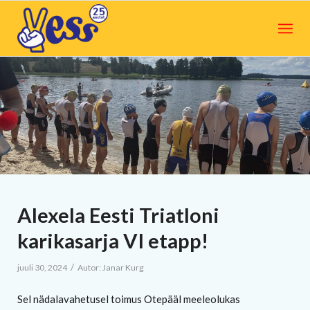
Alexela Eesti Triatloni
karikasarja VI etapp!
/
juuli 30, 2024
Autor:
Janar Kurg
Sel nädalavahetusel toimus Otepääl meeleolukas