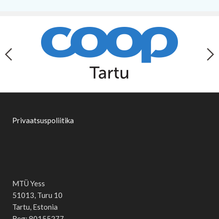
Privaatsuspoliitika
MTÜ Yess
51013, Turu 10
Tartu, Estonia
Reg: 80155277