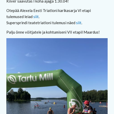
Kiiver saavutas I koha ajaga 1.30.04!
Otepää Alexela Eesti Triatloni karikasarja VI etapi
tulemused leiad
siit
.
Supersprindi teatetriatloni tulemusi näed
siit
.
Palju õnne võitjatele ja kohtumiseni VII etapil Maardus!