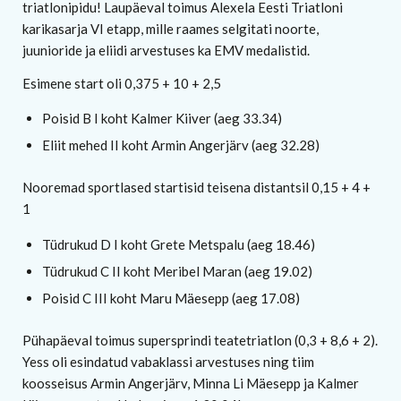
triatlonipidu! Laupäeval toimus Alexela Eesti Triatloni
karikasarja VI etapp, mille raames selgitati noorte,
juunioride ja eliidi arvestuses ka EMV medalistid.
Esimene start oli 0,375 + 10 + 2,5
Poisid B I koht Kalmer Kiiver (aeg 33.34)
Eliit mehed II koht Armin Angerjärv (aeg 32.28)
Nooremad sportlased startisid teisena distantsil 0,15 + 4 +
1
Tüdrukud D I koht Grete Metspalu (aeg 18.46)
Tüdrukud C II koht Meribel Maran (aeg 19.02)
Poisid C III koht Maru Mäesepp (aeg 17.08)
Pühapäeval toimus supersprindi teatetriatlon (0,3 + 8,6 + 2).
Yess oli esindatud vabaklassi arvestuses ning tiim
koosseisus Armin Angerjärv, Minna Li Mäesepp ja Kalmer