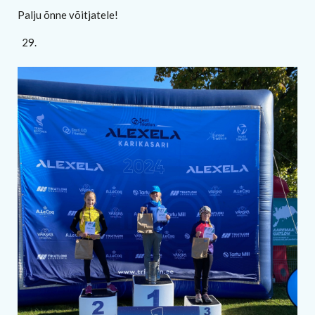
Palju õnne võitjatele!