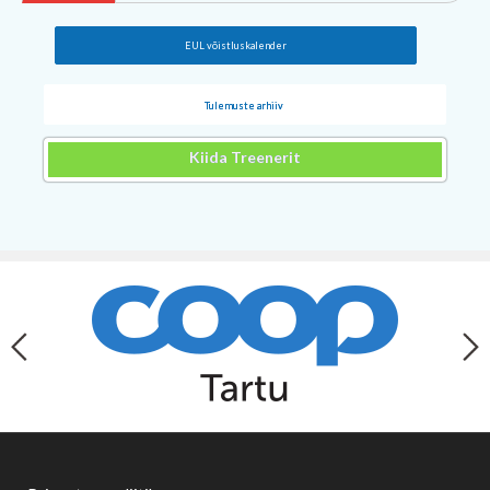
EUL võistluskalender
Tulemuste arhiiv
Kiida Treenerit