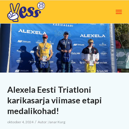
Alexela Eesti Triatloni
karikasarja viimase etapi
medalikohad!
/
oktoober 4, 2024
Autor:
Janar Kurg