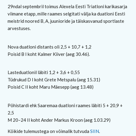
29ndal septembril toimus Alexela Eesti Triatloni karikasarja
viimane etapp, mille raames selgitati välja ka duatloni Eesti
meistrid noored B, A, juunioride ja täiskasvanud sportlaste
arvestuses.
Nova duatloni distants oli 2,5 + 10,7 + 1,2
Poisid B I koht Kalmer Kiiver (aeg 30.46).
Lasteduatlonil läbiti 1,2 + 3,6 + 0,55
Tüdrukud D I koht Grete Metspalu (aeg 15.31)
Poisid C II koht Maru Mäesepp (aeg 13.48)
Põhistardi ehk Saaremaa duatloni raames läbiti 5 + 20,9 +
2,5
M 20–24 II koht Ander Markus Kroon (aeg 1.03.29)
Kõikide tulemustega on võimalik tutvuda
SIIN
.