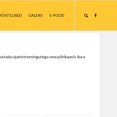
VÕISTLUSED
GALERII
E-POOD
 alustada ujumistreeningutega oma põhibaasis Aura