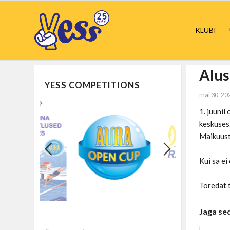
KLUBI
Alus
YESS COMPETITIONS
mai 30, 20
1. juuni
keskuses
Maikuust
Kui sa ei
Toredat 
Jaga se