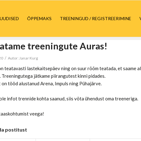
UUDISED
ÕPPEMAKS
TREENINGUD / REGISTREERIMINE
atame treeningute Auras!
/
20
Autor:
Janar Kurg
l on teatavasti lastekaitsepäev ning on suur rõõm teatada, et saame
. Treeningutega jätkame piirangutest kinni pidades.
 on tööd alustanud Arena, Impuls ning Pühajärve.
 ole infot trennide kohta saanud, siis võta ühendust oma treeneriga.
taaskohtumist veega!
da postitust