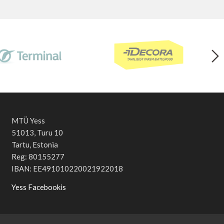
MTÜ Yess
51013, Turu 10
Tartu, Estonia
Reg: 80155277
IBAN: EE491010220021922018
Yess Facebookis