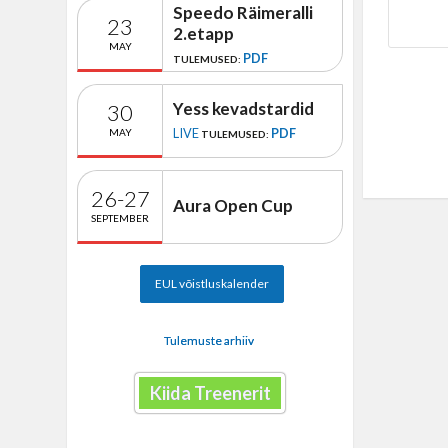
Speedo Räimeralli
23
2.etapp
MAY
PDF
TULEMUSED:
Yess kevadstardid
30
LIVE
PDF
MAY
TULEMUSED:
26-27
Aura Open Cup
SEPTEMBER
EUL võistluskalender
Tulemuste arhiiv
Kiida Treenerit