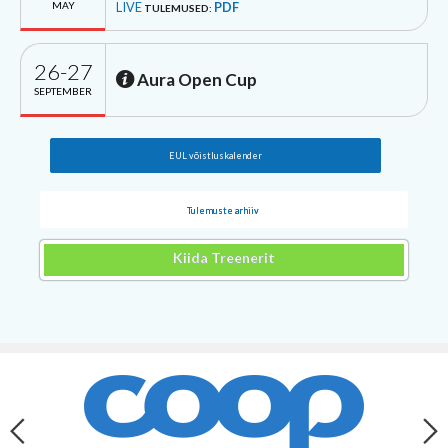
MAY
LIVE
PDF
TULEMUSED:
26-27
Aura Open Cup
SEPTEMBER
EUL võistluskalender
Tulemuste arhiiv
Kiida Treenerit