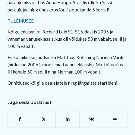
paraujumisvõistlus Anna Hoogu. Stardis olid ka Yessi
paraujujad ning üheskoos jõuti poodiumile 5 korral!
TULEMUSED
Kõige edukam oli Richard Leib S1-S15 klassis 2005 ja
vanemad vanuseklassis, kus oli võidukas 50 m vabalt, selili ja
100 m vabalt!
Esikolmikusse jõudsid ka Matthias Kõlli ning Norman Varik
(mõlemad 2006 ja nooremad vanuseklassis). Matthias ujus
III kohale 50 m selili ning Norman 100 m vabalt.
Õnnitlused kõigile osalejatele ning järgmiste startideni!
Jaga seda postitust