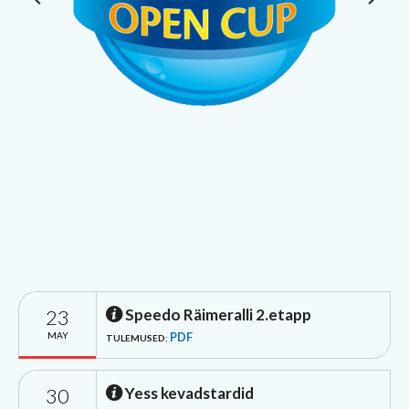
23
Speedo Räimeralli 2.etapp
MAY
PDF
TULEMUSED:
30
Yess kevadstardid