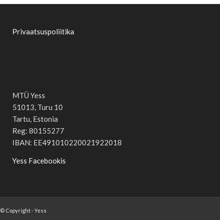
Privaatsuspoliitika
MTÜ Yess
51013, Turu 10
Tartu, Estonia
Reg: 80155277
IBAN: EE491010220021922018
Yess Facebookis
© Copyright - Yess