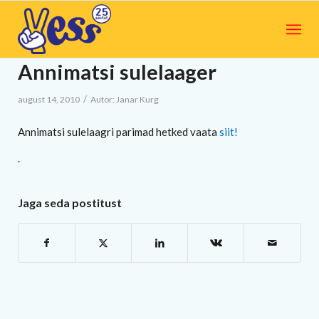
Annimatsi sulelaager
/
august 14, 2010
Autor:
Janar Kurg
Annimatsi sulelaagri parimad hetked vaata
siit!
.
Jaga seda postitust