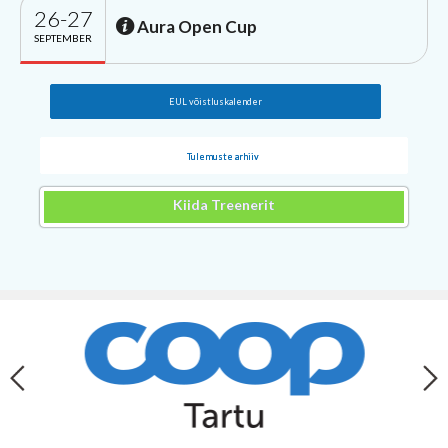
26-27
Aura Open Cup
SEPTEMBER
EUL võistluskalender
Tulemuste arhiiv
Kiida Treenerit