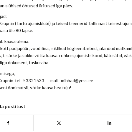
anis ühised õhtused üritused iga päev.
jad:
rupnin (Tartu ujumisklubi) ja teised treenerid Tallinnast teisest uju
asa üle 80 lapse.
ab kaasa olema:
tt,padjapüür, voodilina, isiklikud hügieenitarbed, jalanõud matkamis
 t-särke ja sokke võtta kaasa rohkem, ujumistrikood, käterätid, väike 
diga dokument, taskuraha.
misega,
Krupnin tel- 53321533 mail- mihhail@yess.ee
eni Annimatsil, võtke kaasa hea tuju!
da postitust