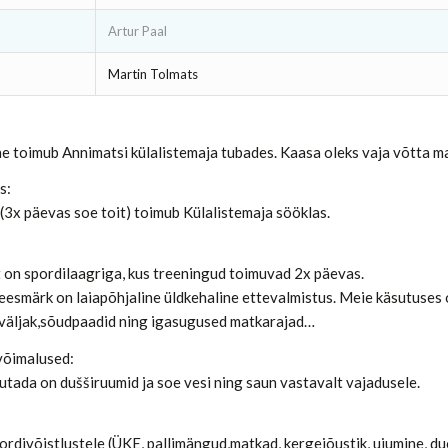
Artur Paal
Martin Tolmats
 toimub Annimatsi külalistemaja tubades. Kaasa oleks vaja võtta m
s:
(3x päevas soe toit) toimub Külalistemaja sööklas.
:
 on spordilaagriga, kus treeningud toimuvad 2x päevas.
eesmärk on laiapõhjaline üldkehaline ettevalmistus. Meie käsutuses on
iväljak,sõudpaadid ning igasugused matkarajad…
võimalused:
utada on dušširuumid ja soe vesi ning saun vastavalt vajadusele.
:
ordivõistlustele (ÜKE, pallimängud,matkad, kergejõustik, ujumine, d