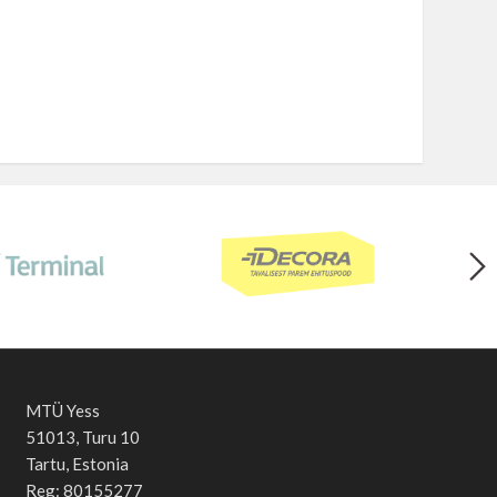
MTÜ Yess
51013, Turu 10
Tartu, Estonia
Reg: 80155277