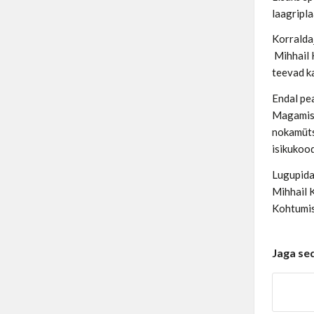
laagripla
Korralda
Mihhail K
teevad ka
Endal pe
Magamisko
nokamüts,
isikukoo
Lugupida
Mihhail 
Kohtumis
Jaga se