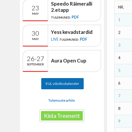
Speedo Räimeralli
23
NR.
2.etapp
MAY
PDF
TULEMUSED:
1
Yess kevadstardid
30
2
LIVE
PDF
MAY
TULEMUSED:
3
26-27
4
Aura Open Cup
SEPTEMBER
5
6
EUL võistluskalender
7
Tulemuste arhiiv
8
Kiida Treenerit
9