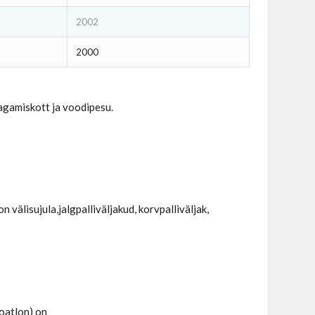
2002
2000
agamiskott ja voodipesu.
 välisujula,jalgpalliväljakud, korvpalliväljak,
uoatlon) on