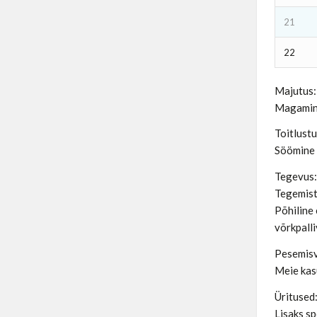
21
22
Majutus:
Magamine
Toitlustu
Söömine 
Tegevus
Tegemist
Põhiline 
võrkpall
Pesemis
Meie kas
Üritused
Lisaks sp