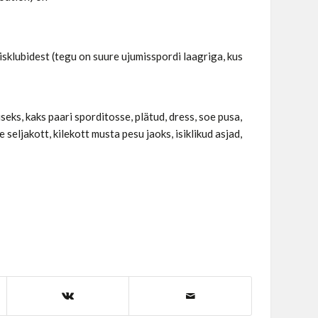
misklubidest (tegu on suure ujumisspordi laagriga, kus
eks, kaks paari sporditosse, plätud, dress, soe pusa,
seljakott, kilekott musta pesu jaoks, isiklikud asjad,