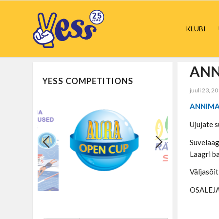
KLUBI
ANN
YESS COMPETITIONS
juuli 23, 2
ANNIMAT
Ujujate 
Suvelaag
Laagri b
Väljasõi
OSALEJ