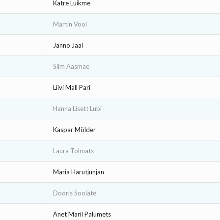
Katre Luikme
Martin Vool
Janno Jaal
Siim Aasmäe
Liivi Mall Pari
Hanna Lisett Lubi
Kaspar Mölder
Laura Tolmats
Maria Harutjunjan
Dooris Sooläte
Anet Marii Palumets