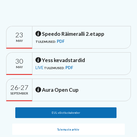
23
Speedo Räimeralli 2.etapp
MAY
PDF
TULEMUSED:
30
Yess kevadstardid
MAY
LIVE
PDF
TULEMUSED:
26-27
Aura Open Cup
SEPTEMBER
EUL võistluskalender
Tulemuste arhiiv