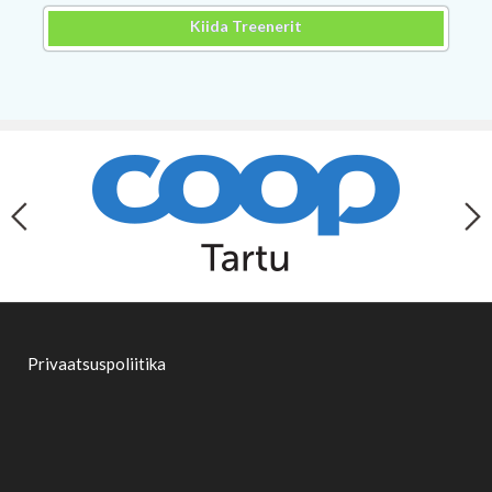
Kiida Treenerit
Privaatsuspoliitika