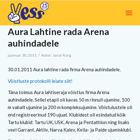
Aura Lahtine rada Arena
auhindadele
/
jaanuar 30, 2011
Autor:
Janar Kurg
30.01.2011 Aura lahtine rada firma Arena auhindadele.
Võistluste protokolli leiate siit!
Täna toimus Aura lahtiseraja võistlus firma Arena
auhindadele. Sellel etapil oli kavas 50 m rinnuli ujumine, 100
m vabalt ujumine ja 200 m kompleksujumine. Võistulustele oli
end registreerinud 190 ujuat. Klubidest oli esindatud kõik
Tartu klubid: Tartu UK, USK, Arena ja Pentathlon ning lisaks
veel Garrant, Aktiiv, Narva Kalev, Keila- ja Paide ujumisklubi.