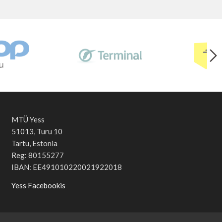
MTÜ Yess
51013, Turu 10
Tartu, Estonia
Reg: 80155277
IBAN: EE491010220021922018
Yess Facebookis