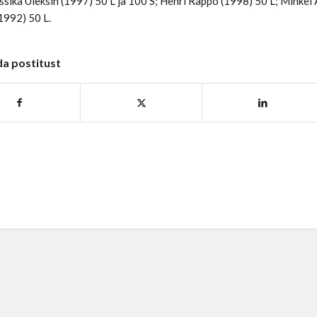
Jessika Uleksin (1997) 50 L ja 100 S; Henri Räppo (1998) 50 L; Mihke
1992) 50 L.
da postitust