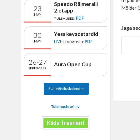
III jäid 
Speedo Räimeralli
23
Mölder (
2.etapp
MAY
PDF
TULEMUSED:
Jaga se
Yess kevadstardid
30
LIVE
PDF
MAY
TULEMUSED:
26-27
Aura Open Cup
SEPTEMBER
EUL võistluskalender
Tulemuste arhiiv
Kiida Treenerit