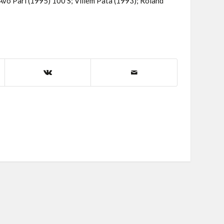
l Avo Pari (1995) 100 S; Villem Pata (1993); Roland