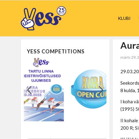
KLUBI
Aura
YESS COMPETITIONS
märts 29, 
29.03.20
Seekordse
8 kulda,
I koha vä
(1995) 5
II kohale
200 R; S