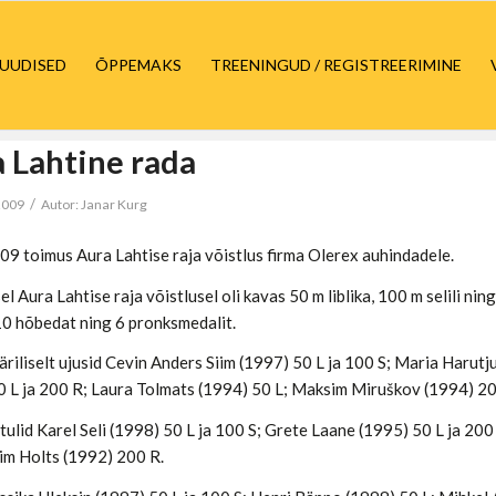
UUDISED
ÕPPEMAKS
TREENINGUD / REGISTREERIMINE
 Lahtine rada
/
2009
Autor:
Janar Kurg
09 toimus Aura Lahtise raja võistlus firma Olerex auhindadele.
l Aura Lahtise raja võistlusel oli kavas 50 m liblika, 100 m selili nin
 10 hõbedat ning 6 pronksmedalit.
äriliselt ujusid Cevin Anders Siim (1997) 50 L ja 100 S; Maria Haru
0 L ja 200 R; Laura Tolmats (1994) 50 L; Maksim Miruškov (1994) 20
 tulid Karel Seli (1998) 50 L ja 100 S; Grete Laane (1995) 50 L ja 20
iim Holts (1992) 200 R.