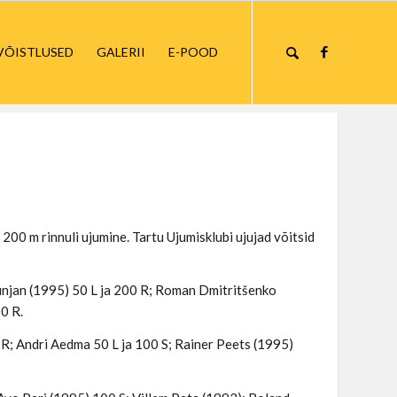
VÕISTLUSED
GALERII
E-POOD
g 200 m rinnuli ujumine. Tartu Ujumisklubi ujujad võitsid
tjunjan (1995) 50 L ja 200 R; Roman Dmitritšenko
0 R.
0 R; Andri Aedma 50 L ja 100 S; Rainer Peets (1995)