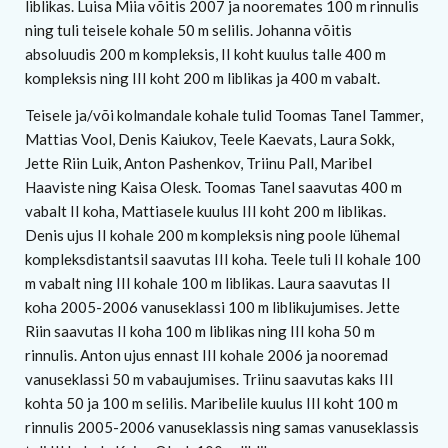
liblikas. Luisa Miia võitis 2007 ja nooremates 100 m rinnulis
ning tuli teisele kohale 50 m selilis. Johanna võitis
absoluudis 200 m kompleksis, II koht kuulus talle 400 m
kompleksis ning III koht 200 m liblikas ja 400 m vabalt.
Teisele ja/või kolmandale kohale tulid Toomas Tanel Tammer,
Mattias Vool, Denis Kaiukov, Teele Kaevats, Laura Sokk,
Jette Riin Luik, Anton Pashenkov, Triinu Pall, Maribel
Haaviste ning Kaisa Olesk. Toomas Tanel saavutas 400 m
vabalt II koha, Mattiasele kuulus III koht 200 m liblikas.
Denis ujus II kohale 200 m kompleksis ning poole lühemal
kompleksdistantsil saavutas III koha. Teele tuli II kohale 100
m vabalt ning III kohale 100 m liblikas. Laura saavutas II
koha 2005-2006 vanuseklassi 100 m liblikujumises. Jette
Riin saavutas II koha 100 m liblikas ning III koha 50 m
rinnulis. Anton ujus ennast III kohale 2006 ja nooremad
vanuseklassi 50 m vabaujumises. Triinu saavutas kaks III
kohta 50 ja 100 m selilis. Maribelile kuulus III koht 100 m
rinnulis 2005-2006 vanuseklassis ning samas vanuseklassis