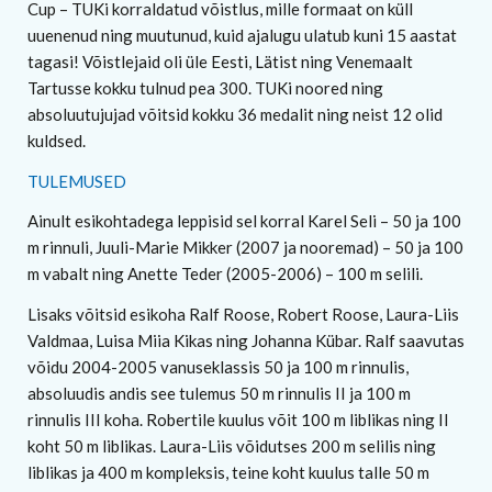
Cup – TUKi korraldatud võistlus, mille formaat on küll
uuenenud ning muutunud, kuid ajalugu ulatub kuni 15 aastat
tagasi! Võistlejaid oli üle Eesti, Lätist ning Venemaalt
Tartusse kokku tulnud pea 300. TUKi noored ning
absoluutujujad võitsid kokku 36 medalit ning neist 12 olid
kuldsed.
TULEMUSED
Ainult esikohtadega leppisid sel korral Karel Seli – 50 ja 100
m rinnuli, Juuli-Marie Mikker (2007 ja nooremad) – 50 ja 100
m vabalt ning Anette Teder (2005-2006) – 100 m selili.
Lisaks võitsid esikoha Ralf Roose, Robert Roose, Laura-Liis
Valdmaa, Luisa Miia Kikas ning Johanna Kübar. Ralf saavutas
võidu 2004-2005 vanuseklassis 50 ja 100 m rinnulis,
absoluudis andis see tulemus 50 m rinnulis II ja 100 m
rinnulis III koha. Robertile kuulus võit 100 m liblikas ning II
koht 50 m liblikas. Laura-Liis võidutses 200 m selilis ning
liblikas ja 400 m kompleksis, teine koht kuulus talle 50 m