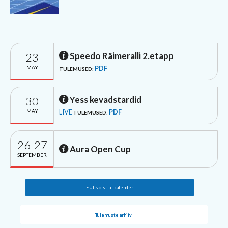
23
Speedo Räimeralli 2.etapp
MAY
PDF
TULEMUSED:
30
Yess kevadstardid
MAY
LIVE
PDF
TULEMUSED:
26-27
Aura Open Cup
SEPTEMBER
EUL võistluskalender
Tulemuste arhiiv