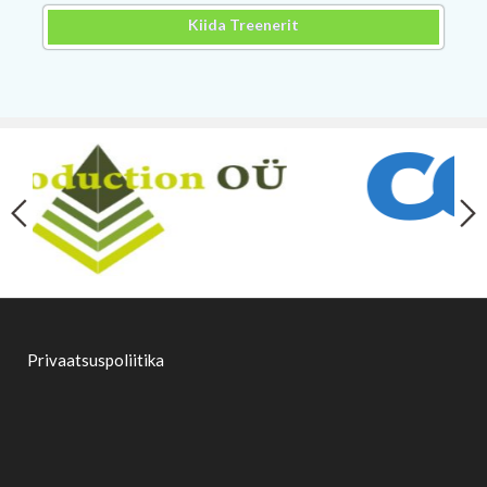
Kiida Treenerit
Privaatsuspoliitika