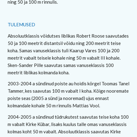
ning 50 ja 100 m rinnulis.
TULEMUSED
Absoluutklassis võidutses liblikas Robert Roose saavutades
50 ja 100 meetrit distantsil võidu ning 200 meetrit teise
koha. Samas vanuseklassis tuli Kaarup Vares 100 ja 200
meetrit vabalt teisele kohale ning 50 m vabalt III kohale.
Sken-Sander Pille saavutas samas vanuseklassis 100
meetrit liblikas kolmanda koha.
2003-2004 a sündinud poiste au hoidis kõrgel Toomas Tanel
Tammer, kes saavutas 100 m vabalt I koha. Kõige nooremate
poiste seas (2005 a sünd ja nooremad) ujus ennast
kolmandale kohale 50 m rinnulis Mattias Vool.
2004-2005 a sündinud tüdrukutest saavutas teise koha 100
m vabalt Kirke Kübar, lisaks kuulus talle omas vanuseklassis
kolmas koht 50 m vabalt. Absoluutklassis saavutas Kirke