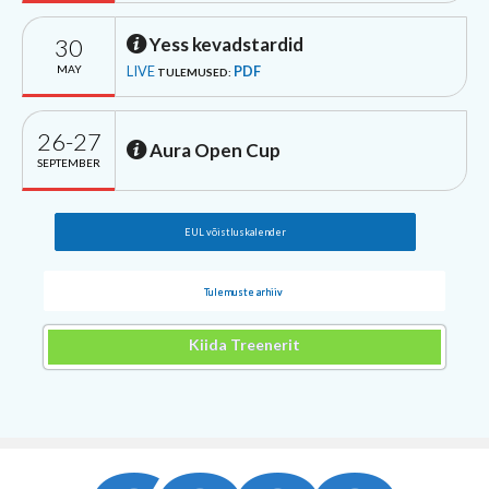
30
Yess kevadstardid
MAY
LIVE
PDF
TULEMUSED:
26-27
Aura Open Cup
SEPTEMBER
EUL võistluskalender
Tulemuste arhiiv
Kiida Treenerit