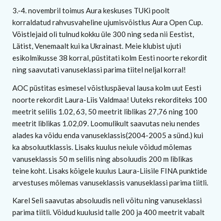
3.-4. novembril toimus Aura keskuses TUKi poolt
korraldatud rahvusvaheline ujumisvõistlus Aura Open Cup.
Võistlejaid oli tulnud kokku üle 300 ning seda nii Eestist,
Lätist, Venemaalt kui ka Ukrainast. Meie klubist ujuti
esikolmikusse 38 korral, püstitati kolm Eesti noorte rekordit
ning saavutati vanuseklassi parima tiitel neljal korral!
AOC püstitas esimesel võistluspäeval lausa kolm uut Eesti
noorte rekordit Laura-Liis Valdmaa! Uuteks rekorditeks 100
meetrit selilis 1.02, 63, 50 meetrit liblikas 27,76 ning 100
meetrit liblikas 1.02,09. Loomulikult saavutas neiu nendes
alades ka võidu enda vanuseklassis(2004-2005 a sünd.) kui
ka absoluutklassis. Lisaks kuulus neiule võidud mõlemas
vanuseklassis 50 m selilis ning absoluudis 200 m liblikas
teine koht. Lisaks kõigele kuulus Laura-Liisile FINA punktide
arvestuses mõlemas vanuseklassis vanuseklassi parima tiitli.
Karel Seli saavutas absoluudis neli võitu ning vanuseklassi
parima tiitli. Võidud kuulusid talle 200 ja 400 meetrit vabalt