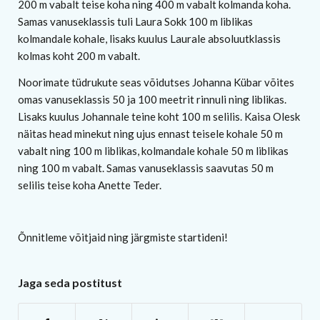
200 m vabalt teise koha ning 400 m vabalt kolmanda koha.
Samas vanuseklassis tuli Laura Sokk 100 m liblikas
kolmandale kohale, lisaks kuulus Laurale absoluutklassis
kolmas koht 200 m vabalt.
Noorimate tüdrukute seas võidutses Johanna Kübar võites
omas vanuseklassis 50 ja 100 meetrit rinnuli ning liblikas.
Lisaks kuulus Johannale teine koht 100 m selilis. Kaisa Olesk
näitas head minekut ning ujus ennast teisele kohale 50 m
vabalt ning 100 m liblikas, kolmandale kohale 50 m liblikas
ning 100 m vabalt. Samas vanuseklassis saavutas 50 m
selilis teise koha Anette Teder.
Õnnitleme võitjaid ning järgmiste startideni!
Jaga seda postitust