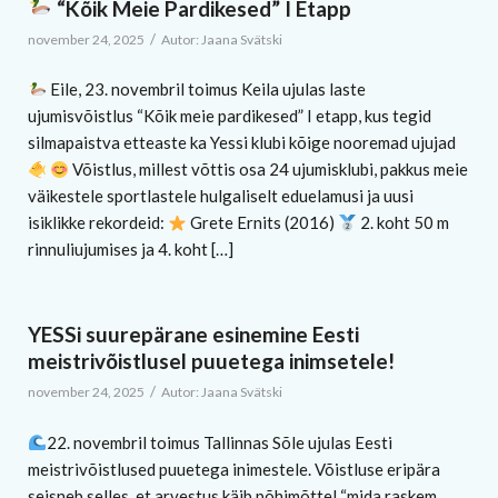
“Kõik Meie Pardikesed” I Etapp
/
november 24, 2025
Autor:
Jaana Svätski
Eile, 23. novembril toimus Keila ujulas laste
ujumisvõistlus “Kõik meie pardikesed” I etapp, kus tegid
silmapaistva etteaste ka Yessi klubi kõige nooremad ujujad
Võistlus, millest võttis osa 24 ujumisklubi, pakkus meie
väikestele sportlastele hulgaliselt eduelamusi ja uusi
isiklikke rekordeid:
Grete Ernits (2016)
2. koht 50 m
rinnuliujumises ja 4. koht […]
YESSi suurepärane esinemine Eesti
meistrivõistlusel puuetega inimsetele!
/
november 24, 2025
Autor:
Jaana Svätski
22. novembril toimus Tallinnas Sõle ujulas Eesti
meistrivõistlused puuetega inimestele. Võistluse eripära
seisneb selles, et arvestus käib põhimõttel “mida raskem