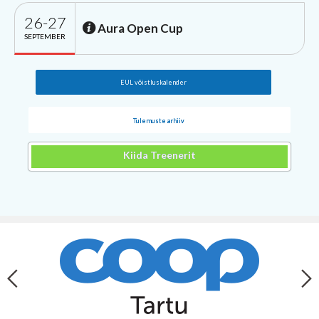
26-27
Aura Open Cup
SEPTEMBER
EUL võistluskalender
Tulemuste arhiiv
Kiida Treenerit