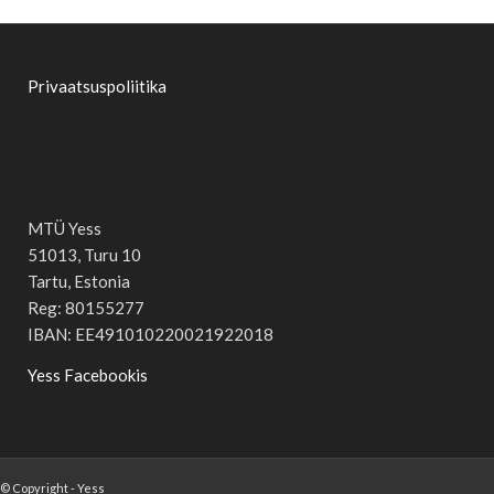
Privaatsuspoliitika
MTÜ Yess
51013, Turu 10
Tartu, Estonia
Reg: 80155277
IBAN: EE491010220021922018
Yess Facebookis
© Copyright - Yess