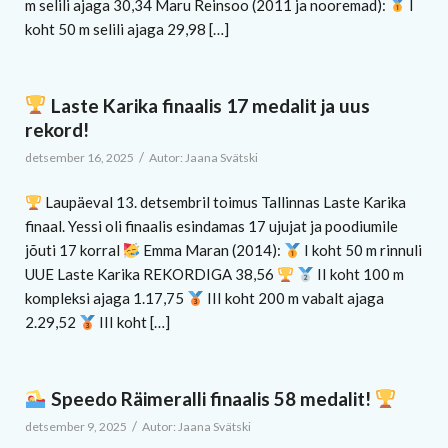
m selili ajaga 30,34 Maru Reinsoo (2011 ja nooremad):
I
koht 50 m selili ajaga 29,98 […]
Laste Karika finaalis 17 medalit ja uus
rekord!
/
detsember 16, 2025
Autor:
Jaana Svätski
Laupäeval 13. detsembril toimus Tallinnas Laste Karika
finaal. Yessi oli finaalis esindamas 17 ujujat ja poodiumile
jõuti 17 korral
Emma Maran (2014):
I koht 50 m rinnuli
UUE Laste Karika REKORDIGA 38,56
II koht 100 m
kompleksi ajaga 1.17,75
III koht 200 m vabalt ajaga
2.29,52
III koht […]
Speedo Räimeralli finaalis 58 medalit!
/
detsember 9, 2025
Autor:
Jaana Svätski