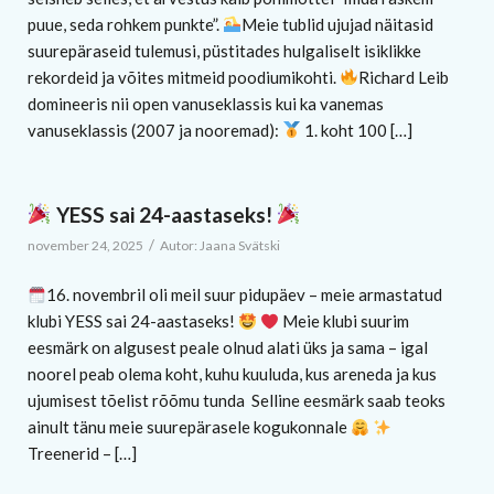
puue, seda rohkem punkte”.
Meie tublid ujujad näitasid
suurepäraseid tulemusi, püstitades hulgaliselt isiklikke
rekordeid ja võites mitmeid poodiumikohti.
Richard Leib
domineeris nii open vanuseklassis kui ka vanemas
vanuseklassis (2007 ja nooremad):
1. koht 100 […]
YESS sai 24-aastaseks!
/
november 24, 2025
Autor:
Jaana Svätski
16. novembril oli meil suur pidupäev – meie armastatud
klubi YESS sai 24-aastaseks!
Meie klubi suurim
eesmärk on algusest peale olnud alati üks ja sama – igal
noorel peab olema koht, kuhu kuuluda, kus areneda ja kus
ujumisest tõelist rõõmu tunda Selline eesmärk saab teoks
ainult tänu meie suurepärasele kogukonnale
Treenerid – […]