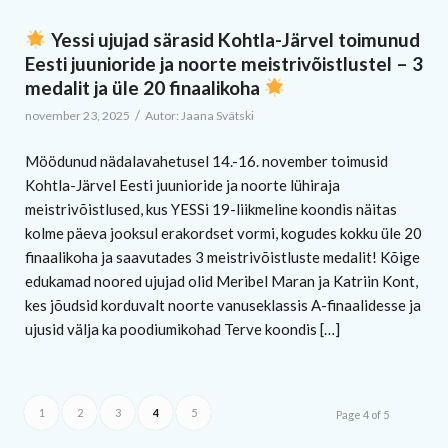
Yessi ujujad särasid Kohtla-Järvel toimunud
Eesti juunioride ja noorte meistrivõistlustel – 3
medalit ja üle 20 finaalikoha
/
november 23, 2025
Autor:
Jaana Svätski
Möödunud nädalavahetusel 14.-16. november toimusid
Kohtla-Järvel Eesti juunioride ja noorte lühiraja
meistrivõistlused, kus YESSi 19-liikmeline koondis näitas
kolme päeva jooksul erakordset vormi, kogudes kokku üle 20
finaalikoha ja saavutades 3 meistrivõistluste medalit! Kõige
edukamad noored ujujad olid Meribel Maran ja Katriin Kont,
kes jõudsid korduvalt noorte vanuseklassis A-finaalidesse ja
ujusid välja ka poodiumikohad Terve koondis […]
1
2
3
4
5
Page 4 of 5