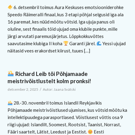
6. detsembril toimus Aura Keskuses emotsiooniderohke
Speedo Räimeralli finaal, kus 3 etapi põhjal selgusid iga ala
16 paremat, kes nüüd mõõtu võtsid. Iga ujuja panus oli
oluline, sest finaalis tõid ujujad oma klubile punkte, mille
järgi arvutati paremusjärjetus. Lõppkokkuvõttes
saavutasime klubiga II koha
Garanti järel.
Yessi ujujad
näitasid vees erakordset kiirust, tuues […]
Richard Leib tõi Põhjamaade
meistrivõistlustelt kolm pronksi!
/
detsember 2, 2025
Autor:
Jaana Svätski
28.-30. novembril toimus Islandil Reykjavikis
Põhjamaade meistrivõistlused ujumises, kus võtsid mõõtu ka
intellektipuudega parasportlased. Võistlusest võttis osa 9
riigi ujujad: Islandilt, Soomest, Rootsist, Taanist, Norrast,
Fääri saartelt, Lätist, Leedust ja Eestist.
Eesti