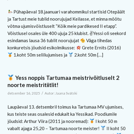
Pühapäeval 18.jaanuari varahommikul startisid Otepäält
ja Tartust meie tublid noorujujad Keilasse, et minna mõõtu
võtma ujumisvõistluselt “Kõik meie pardikesed II etapp”.
Võistlusel osales üle 400 ujuja 25 klubist. ✌
Yessi oli seekord
esindamas lausa 36 tublit noorujujat
Väga tihedas
konkuretsis jõudsid esikolmikusse:
Grete Ernits (2016)
1.koht 50m seliliujumises ja
2.koht 50m […]
Yess noppis Tartumaa meistrivõitluselt 2
noorte meistritiitlit!
/
detsember 16, 2025
Autor:
Jaana Svätski
Laupäeval 13. detsembril toimus ka Tartumaa MV ujumises,
kus teiste seas osalesid edukalt ka Yessikad. Poodiumile
jõudsid: Arthur Viira (2011 ja nooremad):
I koht 50 m
vabalt ajaga 25,20 – Tartumaa noorte meister!
II koht 50