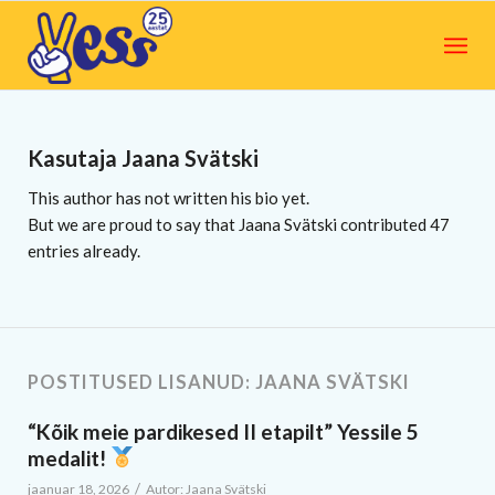
Kasutaja
Jaana Svätski
This author has not written his bio yet.
But we are proud to say that
Jaana Svätski
contributed 47
entries already.
POSTITUSED LISANUD: JAANA SVÄTSKI
“Kõik meie pardikesed II etapilt” Yessile 5
medalit!
/
jaanuar 18, 2026
Autor:
Jaana Svätski