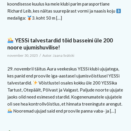
koondisesse kuulus ka meie klubi parim parasportlane
Richard Leib, kes näitas suurepärast vormi ja naasis koju
medaliga:
3. koht 50 m […]
YESSi talvestardid tõid basseini üle 200
noore ujumishuvilise!
/
november 30, 2025
Autor:
Jaana Svätski
29. novembril täitus Aura veekeskus YESSi klubi ujujatega,
kes panid end proovile iga-aastasel ujumisvõistlusel YESSi
talvestardid.
Võistlustel osales kokku üle 200 YESSika
Tartust, Otepäält, Põlvast ja Valgast. Paljude noorte ujujate
jaoks olid need esimesed stardid. Kogenenumatele ujujatele
oli see hea kontrollvõistlus, et hinnata treeningute arengut.
Nooremad ujujad said end proovile panna vaba- ja […]