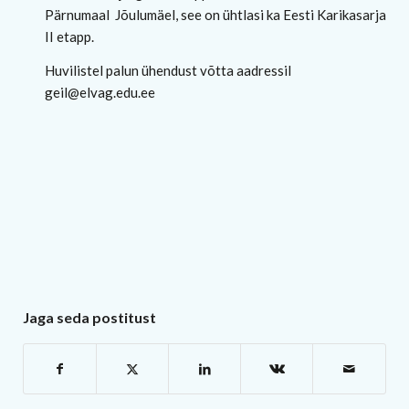
Pärnumaal
Jõulumäel, see on ühtlasi ka Eesti Karikasarja
II etapp.
Huvilistel palun ühendust võtta aadressil
geil@elvag.edu.ee
Jaga seda postitust