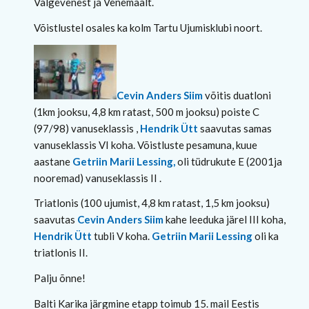
Valgevenest ja Venemaalt.
Võistlustel osales ka kolm Tartu Ujumisklubi noort.
Cevin Anders Siim
võitis duatloni
(1km jooksu, 4,8 km ratast, 500 m jooksu) poiste C
(97/98) vanuseklassis ,
Hendrik Ütt
saavutas samas
vanuseklassis VI koha. Võistluste pesamuna, kuue
aastane
Getriin Marii Lessing,
oli tüdrukute E (2001ja
nooremad) vanuseklassis II .
Triatlonis (100 ujumist, 4,8 km ratast, 1,5 km jooksu)
saavutas
Cevin Anders Siim
kahe leeduka järel III koha,
Hendrik Ütt
tubli V koha.
Getriin Marii Lessing
oli ka
triatlonis II.
Palju õnne!
Balti Karika järgmine etapp toimub 15. mail Eestis