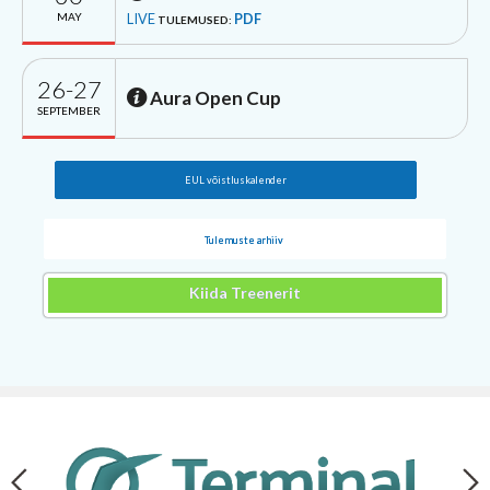
MAY
LIVE
PDF
TULEMUSED:
26-27
Aura Open Cup
SEPTEMBER
EUL võistluskalender
Tulemuste arhiiv
Kiida Treenerit