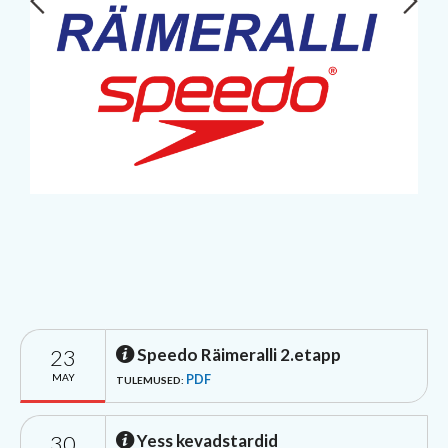
23
Speedo Räimeralli 2.etapp
MAY
PDF
TULEMUSED:
30
Yess kevadstardid