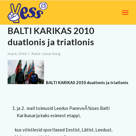
BALTI KARIKAS 2010
duatlonis ja triatlonis
/
mai 6, 2010
Autor:
Janar Kurg
BALTI KARIKAS 2010 duatlonis ja triatlonis
ja 2.
mail toimusid Leedus PaneveÅ¾ises Balti
Karikasarja kaks esimest etappi,
kus võistlesid sportlased Eestist, Lätist, Leedust,