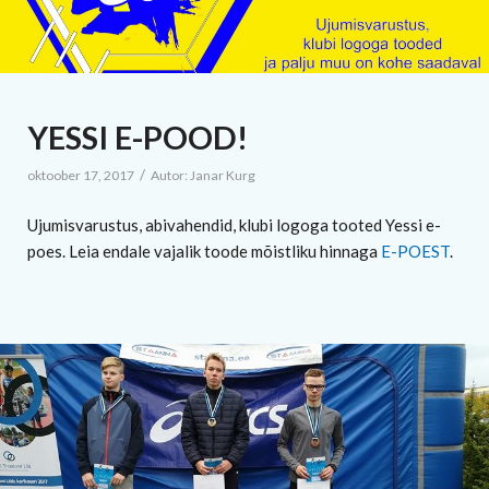
YESSI E-POOD!
/
oktoober 17, 2017
Autor:
Janar Kurg
Ujumisvarustus, abivahendid, klubi logoga tooted Yessi e-
poes. Leia endale vajalik toode mõistliku hinnaga
E-POEST
.