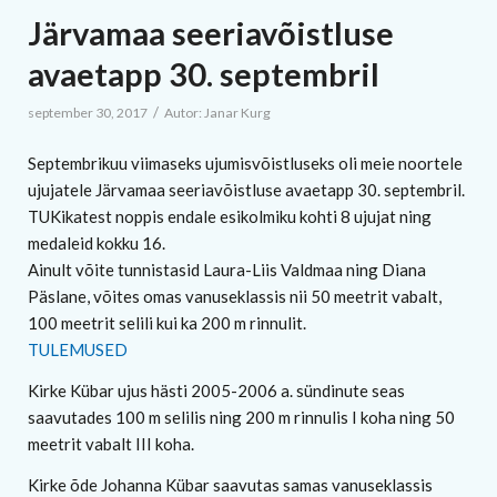
Järvamaa seeriavõistluse
avaetapp 30. septembril
/
september 30, 2017
Autor:
Janar Kurg
Septembrikuu viimaseks ujumisvõistluseks oli meie noortele
ujujatele Järvamaa seeriavõistluse avaetapp 30. septembril.
TUKikatest noppis endale esikolmiku kohti 8 ujujat ning
medaleid kokku 16.
Ainult võite tunnistasid Laura-Liis Valdmaa ning Diana
Päslane, võites omas vanuseklassis nii 50 meetrit vabalt,
100 meetrit selili kui ka 200 m rinnulit.
TULEMUSED
Kirke Kübar ujus hästi 2005-2006 a. sündinute seas
saavutades 100 m selilis ning 200 m rinnulis I koha ning 50
meetrit vabalt III koha.
Kirke õde Johanna Kübar saavutas samas vanuseklassis