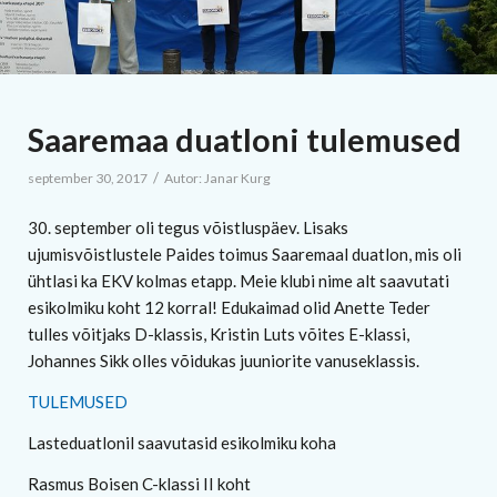
Saaremaa duatloni tulemused
/
september 30, 2017
Autor:
Janar Kurg
30. september oli tegus võistluspäev. Lisaks
ujumisvõistlustele Paides toimus Saaremaal duatlon, mis oli
ühtlasi ka EKV kolmas etapp. Meie klubi nime alt saavutati
esikolmiku koht 12 korral! Edukaimad olid Anette Teder
tulles võitjaks D-klassis, Kristin Luts võites E-klassi,
Johannes Sikk olles võidukas juuniorite vanuseklassis.
TULEMUSED
Lasteduatlonil saavutasid esikolmiku koha
Rasmus Boisen C-klassi II koht