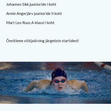
Johannes Sikk juunioride I koht
Armin Angerjärv juunioride II koht
Mart Leo Ruus A-klassi I koht
Õnnitleme võitjaid ning järgmiste startideni!