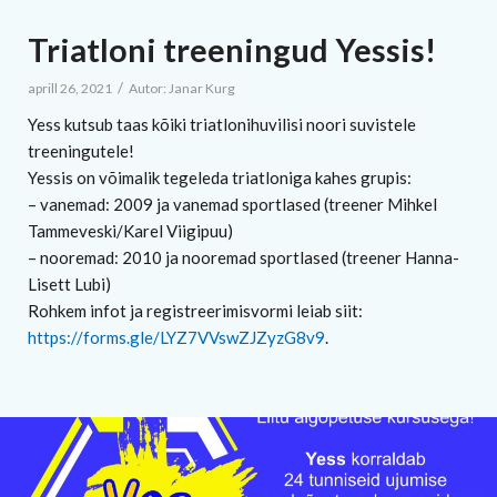
Triatloni treeningud Yessis!
/
aprill 26, 2021
Autor:
Janar Kurg
Yess kutsub taas kõiki triatlonihuvilisi noori suvistele
treeningutele!
Yessis on võimalik tegeleda triatloniga kahes grupis:
– vanemad: 2009 ja vanemad sportlased (treener Mihkel
Tammeveski/Karel Viigipuu)
– nooremad: 2010 ja nooremad sportlased (treener Hanna-
Lisett Lubi)
Rohkem infot ja registreerimisvormi leiab siit:
https://forms.gle/LYZ7VVswZJZyzG8v9
.