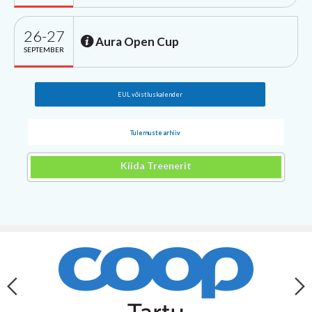
26-27
Aura Open Cup
SEPTEMBER
EUL võistluskalender
Tulemuste arhiiv
Kiida Treenerit