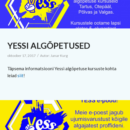
YESSI ALGÕPETUSED
/
oktoober 17, 2017
Autor:
Janar Kurg
Täpsema informatsiooni Yessi algõpetuse kursuste kohta
leiad
siit
!