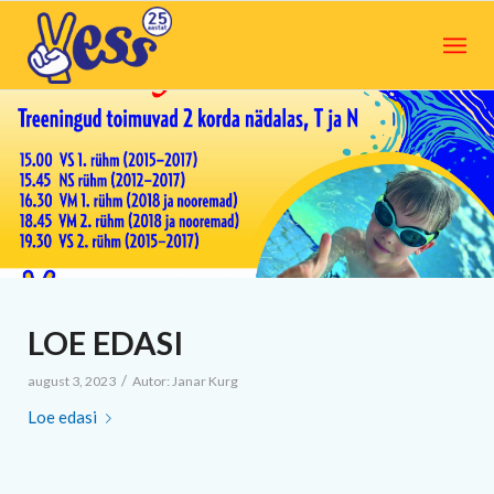
LOE EDASI
/
august 3, 2023
Autor:
Janar Kurg
Loe edasi