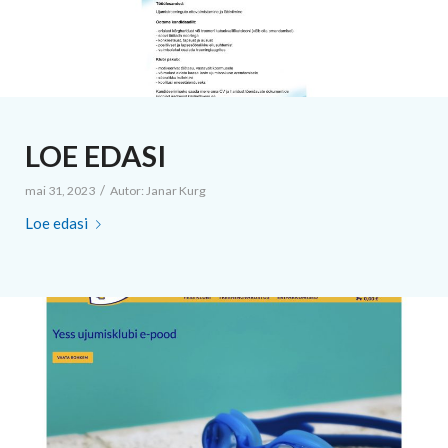
LOE EDASI
/
mai 31, 2023
Autor:
Janar Kurg
Loe edasi