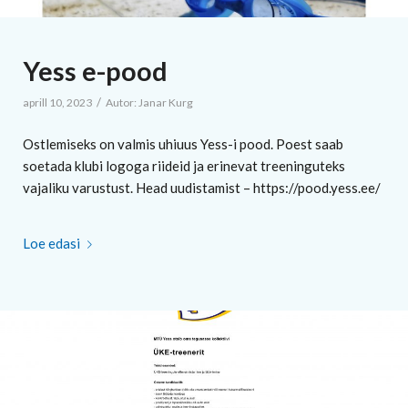
Yess e-pood
/
aprill 10, 2023
Autor:
Janar Kurg
Ostlemiseks on valmis uhiuus Yess-i pood. Poest saab
soetada klubi logoga riideid ja erinevat treeninguteks
vajaliku varustust. Head uudistamist – https://pood.yess.ee/
Loe edasi