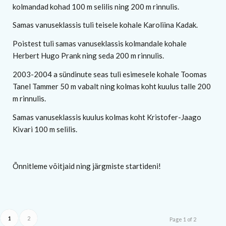
kolmandad kohad 100 m selilis ning 200 m rinnulis.
Samas vanuseklassis tuli teisele kohale Karoliina Kadak.
Poistest tuli samas vanuseklassis kolmandale kohale
Herbert Hugo Prank ning seda 200 m rinnulis.
2003-2004 a sündinute seas tuli esimesele kohale Toomas
Tanel Tammer 50 m vabalt ning kolmas koht kuulus talle 200
m rinnulis.
Samas vanuseklassis kuulus kolmas koht Kristofer-Jaago
Kivari 100 m selilis.
Õnnitleme võitjaid ning järgmiste startideni!
1
2
Page 1 of 2