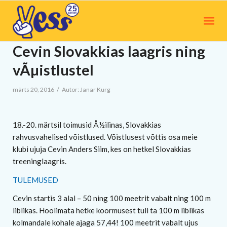
Cevin Slovakkias laagris ning
vÃµistlustel
/
märts 20, 2016
Autor:
Janar Kurg
18.-20. märtsil toimusid Å½ilinas, Slovakkias
rahvusvahelised võistlused. Võistlusest võttis osa meie
klubi ujuja Cevin Anders Siim, kes on hetkel Slovakkias
treeninglaagris.
TULEMUSED
Cevin startis 3 alal – 50 ning 100 meetrit vabalt ning 100 m
liblikas. Hoolimata hetke koormusest tuli ta 100 m liblikas
kolmandale kohale ajaga 57,44! 100 meetrit vabalt ujus