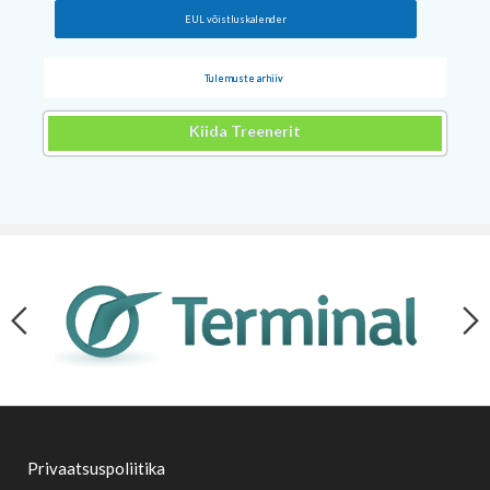
EUL võistluskalender
Tulemuste arhiiv
Kiida Treenerit
Privaatsuspoliitika