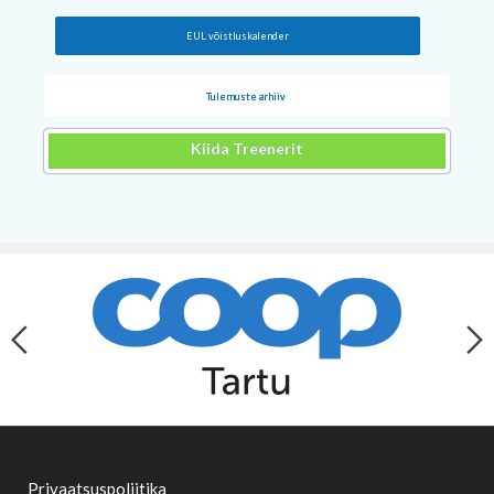
EUL võistluskalender
Tulemuste arhiiv
Kiida Treenerit
Privaatsuspoliitika