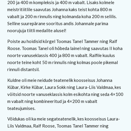
200 ja 400 m kompleksis ja 400 m vabalt. Lisaks kolmele
meistritiitlile saavutas Johanna kaks teist kohta 800 m
vabalt ja 200 m rinnulis ning kolmanda koha 200 m selilis.
Selline suurepärane sooritus andis Johannale parima
noorujuja tiitli medalite alusel!
Poiste au hoidisid kõrgel Toomas Tanel Tammer ning Ralf
Roose. Toomas Tanel oli hõbeda lainel ning saavutas II koha
noorte vanuseklassis 400 ja 800 m vabalt. Ralfile kuulus
noorte teine koht 50 m rinnulis ning kolmas poole pikemal
rinnuli distantsil.
Kuldne oli meie neidude teatenelik koosseisus Johanna
Kübar, Kirke Kübar, Laura Sokk ning Laura-Liis Valdmaa, kes
võitsid noorte vanuseklassis kolm esikohta ning seda 4×100
m vabalt ning kombineeritud ja 4×200 m vabalt
teateujumises.
Võidukas oli ka meie segateatenelik, kes koosseisus Laura-
Liis Valdmaa, Ralf Roose, Toomas Tanel Tammer ning