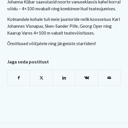
Johanna Kübar saavutasid noorte vanuseklassis kahel korral
võidu – 4×100 mvabalt ning kombineeritud teateujumises.
Kolmandale kohale tuli meie juunioride nelik koosseisus Karl
Johannes Visnapuu, Sken-Sander Pille, Georg Oper ning
Kaarup Vares 4×100 m vabalt teatevõistluses.
Õnnitlused võitjatele ning järgmiste startideni!
Jaga seda postitust