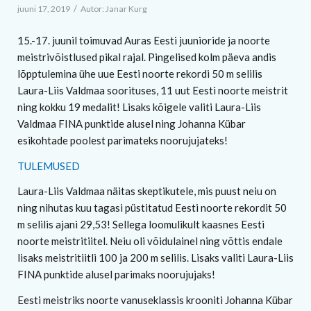
/
juuni 17, 2019
Autor:
Janar Kurg
15.-17. juunil toimuvad Auras Eesti juunioride ja noorte
meistrivõistlused pikal rajal. Pingelised kolm päeva andis
lõpptulemina ühe uue Eesti noorte rekordi 50 m selilis
Laura-Liis Valdmaa soorituses, 11 uut Eesti noorte meistrit
ning kokku 19 medalit! Lisaks kõigele valiti Laura-Liis
Valdmaa FINA punktide alusel ning Johanna Kübar
esikohtade poolest parimateks noorujujateks!
TULEMUSED
Laura-Liis Valdmaa näitas skeptikutele, mis puust neiu on
ning nihutas kuu tagasi püstitatud Eesti noorte rekordit 50
m selilis ajani 29,53! Sellega loomulikult kaasnes Eesti
noorte meistritiitel. Neiu oli võidulainel ning võttis endale
lisaks meistritiitli 100 ja 200 m selilis. Lisaks valiti Laura-Liis
FINA punktide alusel parimaks noorujujaks!
Eesti meistriks noorte vanuseklassis krooniti Johanna Kübar