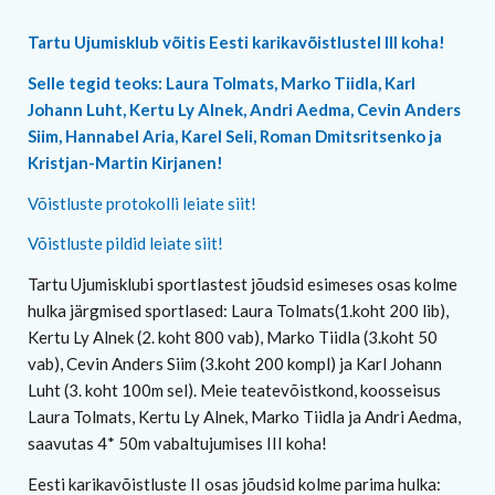
Tartu Ujumisklub võitis Eesti karikavõistlustel III koha!
Selle tegid teoks: Laura Tolmats, Marko Tiidla, Karl
Johann Luht, Kertu Ly Alnek, Andri Aedma, Cevin Anders
Siim, Hannabel Aria, Karel Seli, Roman Dmitsritsenko ja
Kristjan-Martin Kirjanen!
Võistluste protokolli leiate siit!
Võistluste pildid leiate siit!
Tartu Ujumisklubi sportlastest jõudsid esimeses osas kolme
hulka järgmised sportlased: Laura Tolmats(1.koht 200 lib),
Kertu Ly Alnek (2. koht 800 vab), Marko Tiidla (3.koht 50
vab), Cevin Anders Siim (3.koht 200 kompl) ja Karl Johann
Luht (3. koht 100m sel). Meie teatevõistkond, koosseisus
Laura Tolmats, Kertu Ly Alnek, Marko Tiidla ja Andri Aedma,
saavutas 4* 50m vabaltujumises III koha!
Eesti karikavõistluste II osas jõudsid kolme parima hulka: