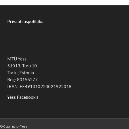
Privaatsuspoliitika
MTÜ Yess
51013, Turu 10
Tartu, Estonia
Reg: 80155277
IBAN: EE491010220021922018
Yess Facebookis
© Copyright - Yess