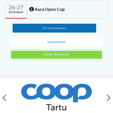
26-27
Aura Open Cup
SEPTEMBER
EUL võistluskalender
Tulemuste arhiiv
Kiida Treenerit