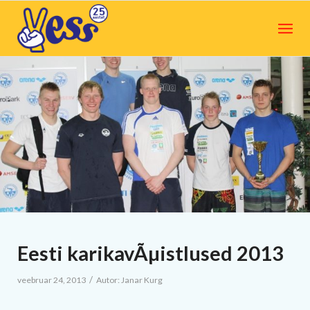
Eesti karikavÃµistlused 2013
/
veebruar 24, 2013
Autor:
Janar Kurg