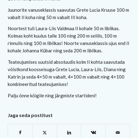
Juunorite vanuseklassis saavutas Grete Lucia Kruuse 100 m
vabalt II koha ning 50 m vabalt III koha.
Noortest tuli Laura-Liis Valdmaa II kohale 50 m liblikas.
Kolmas koht kuulus talle 100 ning 200 m selilis, 100 m
rinnulis ning 100 m liblikas! Noorte vanuseklassis ujus end II
kohale Johanna Kübar ning seda 200 m liblikas.
Teateujumises suutsid absoluudis kolm II kohta saavutada
võistkond koosseisuga Grete Lucia, Laura-Liis, Diana ning
Katrin ja seda 4×50 m vabalt, 4×100 m vabalt ning 4×100
kombineeritud teateujumises!
Palju õnne kõigile ning järgmiste startideni!
Jaga seda postitust