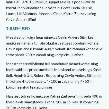
lühirajal. Tartu Ujumisklubi ujujad said käia poodiumil 20
korral. Individuaalmedalid võitsid: Grete Lucia Kruuse,
Laura-Liis Valdmaa, Johanna Kübar, Katrin Zaitseva ning
Cevin Anders Siim!
TULSEMUSED
Meestest oli väga heas minekus Cevin Anders Siim, kes
ainukese mehena tuli absoluutarvestuses poodiumikohale!
Cevin ujus end II kohale 400 m vabalt. Kolmandad kohad olid
tema päralt 200 m vabalt ning kompleksujumises.
Meeste teatevõistkond tuli poodiumile kolmel korral ning
kaela said nad pronksmedalid. Meeskond koosseisuga Karel
Seli, Hendrik Ütt, Robert Roose ning Cevin Anders Siim tulid
III kohale 4×50 m vabalt, 4×100 m vabalt ning 4×50 m
kombineeritud teateujumises.
Naistest tuli esikolmikusse Katrin Zaitseva ning seda 400 m
kompleksis saavutades II koha, 100 m liblikas III koha ning
200 m kompleksis III koha.