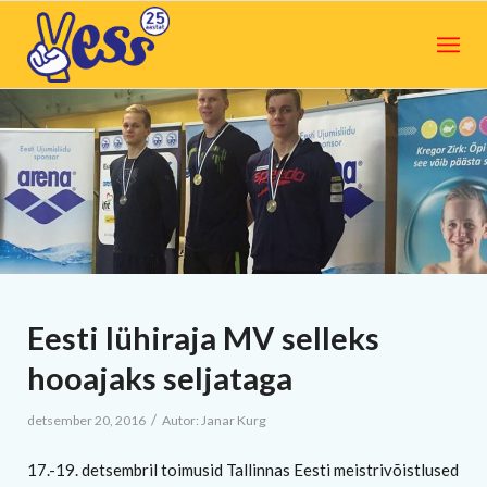
Eesti lühiraja MV selleks
hooajaks seljataga
/
detsember 20, 2016
Autor:
Janar Kurg
17.-19. detsembril toimusid Tallinnas Eesti meistrivõistlused