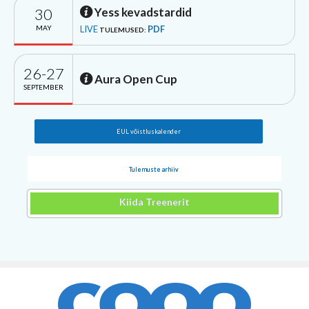
30
Yess kevadstardid
MAY
LIVE
PDF
TULEMUSED:
26-27
Aura Open Cup
SEPTEMBER
EUL võistluskalender
Tulemuste arhiiv
Kiida Treenerit