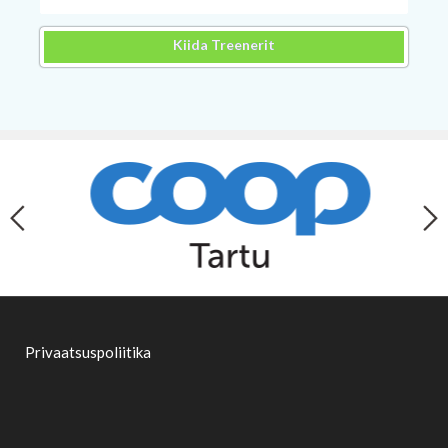
Kiida Treenerit
Privaatsuspoliitika