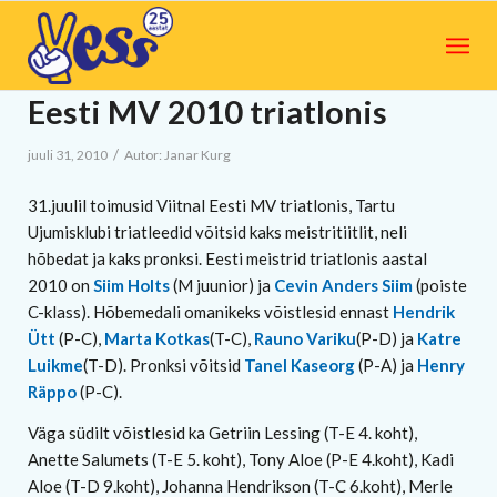
Eesti MV 2010 triatlonis
/
juuli 31, 2010
Autor:
Janar Kurg
31.juulil toimusid Viitnal Eesti MV triatlonis, Tartu
Ujumisklubi triatleedid võitsid kaks meistritiitlit, neli
hõbedat ja kaks pronksi. Eesti meistrid triatlonis aastal
2010 on
Siim Holts
(M juunior) ja
Cevin Anders Siim
(poiste
C-klass). Hõbemedali omanikeks võistlesid ennast
Hendrik
Ütt
(P-C),
Marta Kotkas
(T-C),
Rauno Variku
(P-D) ja
Katre
Luikme
(T-D). Pronksi võitsid
Tanel Kaseorg
(P-A) ja
Henry
Räppo
(P-C).
Väga südilt võistlesid ka Getriin Lessing (T-E 4. koht),
Anette Salumets (T-E 5. koht), Tony Aloe (P-E 4.koht), Kadi
Aloe (T-D 9.koht), Johanna Hendrikson (T-C 6.koht), Merle