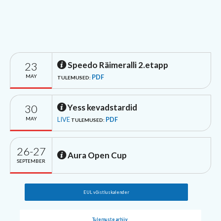
23
Speedo Räimeralli 2.etapp
MAY
PDF
TULEMUSED:
30
Yess kevadstardid
MAY
LIVE
PDF
TULEMUSED:
26-27
Aura Open Cup
SEPTEMBER
EUL võistluskalender
Tulemuste arhiiv