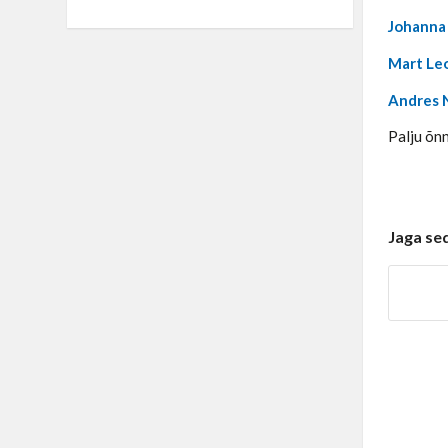
Johanna
Mart Le
Andres 
Palju õn
Jaga se