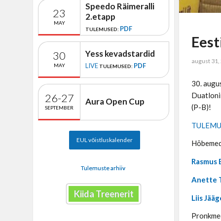
Speedo Räimeralli
23
2.etapp
MAY
PDF
TULEMUSED:
Eest
Yess kevadstardid
30
august 31,
LIVE
PDF
MAY
TULEMUSED:
30. augus
Duatloni
26-27
Aura Open Cup
(P-B)!
SEPTEMBER
TULEMU
EUL võistluskalender
Hõbemeda
Rasmus 
Tulemuste arhiiv
Anette 
Kiida Treenerit
Liis Jää
Pronkmed