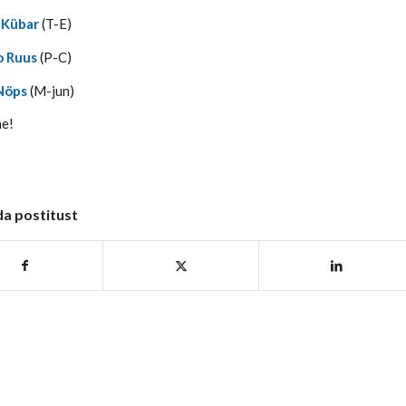
 Kübar
(T-E)
o Ruus
(P-C)
Nöps
(M-jun)
ne!
da postitust