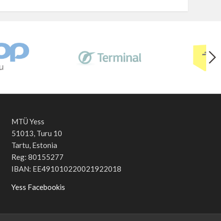
MTÜ Yess
51013, Turu 10
Tartu, Estonia
Reg: 80155277
IBAN: EE491010220021922018
Yess Facebookis