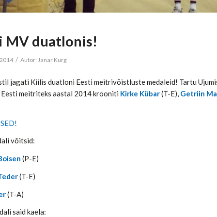
i MV duatlonis!
/
 2014
Autor:
Janar Kurg
til jagati Kiilis duatloni Eesti meitrivõistluste medaleid! Tartu Ujum
 Eesti meitriteks aastal 2014 krooniti
Kirke Kübar
(T-E),
Getriin Ma
SED!
li võitsid:
Boisen
(P-E)
Teder
(T-E)
ger
(T-A)
ali said kaela: