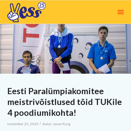
Eesti Paralümpiakomitee
meistrivõistlused tõid TUKile
4 poodiumikohta!
/
november 25, 2019
Autor:
Janar Kurg