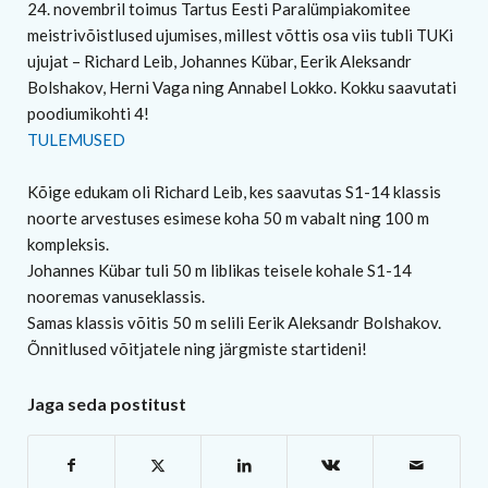
24. novembril toimus Tartus Eesti Paralümpiakomitee
meistrivõistlused ujumises, millest võttis osa viis tubli TUKi
ujujat – Richard Leib, Johannes Kübar, Eerik Aleksandr
Bolshakov, Herni Vaga ning Annabel Lokko. Kokku saavutati
poodiumikohti 4!
TULEMUSED
Kõige edukam oli Richard Leib, kes saavutas S1-14 klassis
noorte arvestuses esimese koha 50 m vabalt ning 100 m
kompleksis.
Johannes Kübar tuli 50 m liblikas teisele kohale S1-14
nooremas vanuseklassis.
Samas klassis võitis 50 m selili Eerik Aleksandr Bolshakov.
Õnnitlused võitjatele ning järgmiste startideni!
Jaga seda postitust