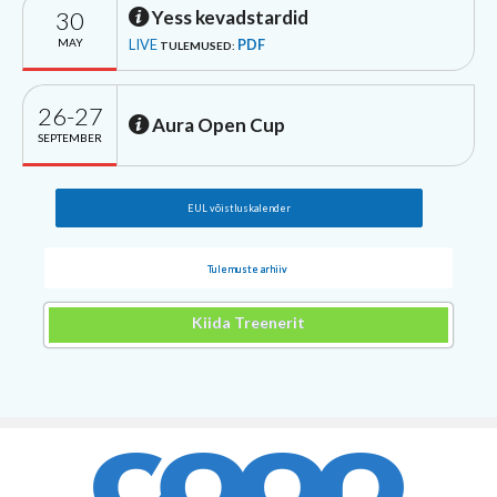
30
Yess kevadstardid
MAY
LIVE
PDF
TULEMUSED:
26-27
Aura Open Cup
SEPTEMBER
EUL võistluskalender
Tulemuste arhiiv
Kiida Treenerit