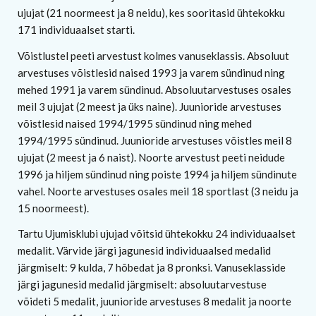
ujujat (21 noormeest ja 8 neidu), kes sooritasid ühtekokku
171 individuaalset starti.
Võistlustel peeti arvestust kolmes vanuseklassis. Absoluut
arvestuses võistlesid naised 1993 ja varem sündinud ning
mehed 1991 ja varem sündinud. Absoluutarvestuses osales
meil 3 ujujat (2 meest ja üks naine). Juunioride arvestuses
võistlesid naised 1994/1995 sündinud ning mehed
1994/1995 sündinud. Juunioride arvestuses võistles meil 8
ujujat (2 meest ja 6 naist). Noorte arvestust peeti neidude
1996 ja hiljem sündinud ning poiste 1994 ja hiljem sündinute
vahel. Noorte arvestuses osales meil 18 sportlast (3 neidu ja
15 noormeest).
Tartu Ujumisklubi ujujad võitsid ühtekokku 24 individuaalset
medalit. Värvide järgi jagunesid individuaalsed medalid
järgmiselt: 9 kulda, 7 hõbedat ja 8 pronksi. Vanuseklasside
järgi jagunesid medalid järgmiselt: absoluutarvestuse
võideti 5 medalit, juunioride arvestuses 8 medalit ja noorte