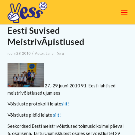
Eesti Suvised
MeistrivÃµistlused
/
juuni 29, 2010
Autor:
Janar Kurg
27.-29.juuni 2010 91. Eesti lahtised
meistrivõistlused ujumises
Võistluste protokolli leiate
siit!
Võistluste pildid leiate
siit!
Seekordsed Eesti meistrivõistlused toimusid kolmel päeval
6. osalisena. Tartu Ujumisklubist osales sel võistlustel 29