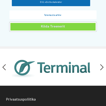
EUL võistluskalender
Tulemuste arhiiv
Kiida Treenerit
Privaatsuspoliitika