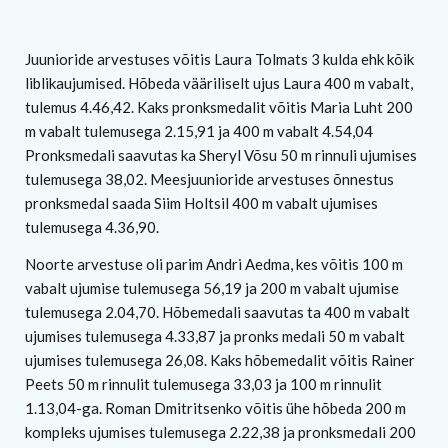
Juunioride arvestuses võitis Laura Tolmats 3 kulda ehk kõik
liblikaujumised. Hõbeda vääriliselt ujus Laura 400 m vabalt,
tulemus 4.46,42. Kaks pronksmedalit võitis Maria Luht 200
m vabalt tulemusega 2.15,91 ja 400 m vabalt 4.54,04
Pronksmedali saavutas ka Sheryl Võsu 50 m rinnuli ujumises
tulemusega 38,02. Meesjuunioride arvestuses õnnestus
pronksmedal saada Siim Holtsil 400 m vabalt ujumises
tulemusega 4.36,90.
Noorte arvestuse oli parim Andri Aedma, kes võitis 100 m
vabalt ujumise tulemusega 56,19 ja 200 m vabalt ujumise
tulemusega 2.04,70. Hõbemedali saavutas ta 400 m vabalt
ujumises tulemusega 4.33,87 ja pronks medali 50 m vabalt
ujumises tulemusega 26,08. Kaks hõbemedalit võitis Rainer
Peets 50 m rinnulit tulemusega 33,03 ja 100 m rinnulit
1.13,04-ga. Roman Dmitritsenko võitis ühe hõbeda 200 m
kompleks ujumises tulemusega 2.22,38 ja pronksmedali 200