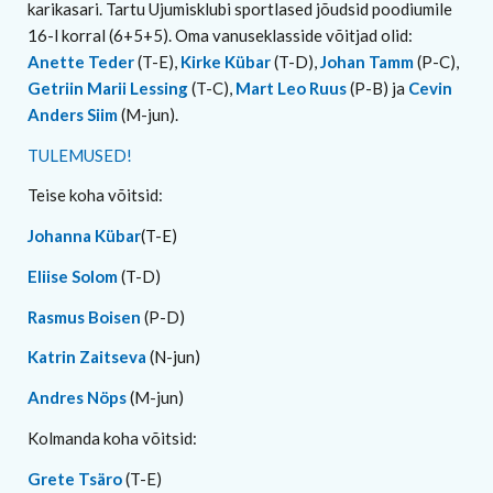
karikasari. Tartu Ujumisklubi sportlased jõudsid poodiumile
16-l korral (6+5+5). Oma vanuseklasside võitjad olid:
Anette Teder
(T-E),
Kirke Kübar
(T-D),
Johan Tamm
(P-C),
Getriin Marii Lessing
(T-C),
Mart Leo Ruus
(P-B) ja
Cevin
Anders Siim
(M-jun).
TULEMUSED!
Teise koha võitsid:
Johanna Kübar
(T-E)
Eliise Solom
(T-D)
Rasmus Boisen
(P-D)
Katrin Zaitseva
(N-jun)
Andres Nöps
(M-jun)
Kolmanda koha võitsid:
Grete Tsäro
(T-E)