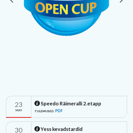
23
Speedo Räimeralli 2.etapp
MAY
PDF
TULEMUSED:
30
Yess kevadstardid