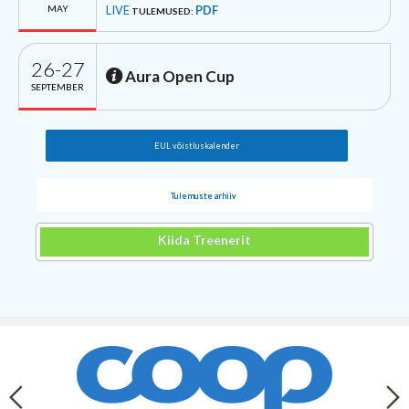
MAY
LIVE
PDF
TULEMUSED:
26-27
Aura Open Cup
SEPTEMBER
EUL võistluskalender
Tulemuste arhiiv
Kiida Treenerit