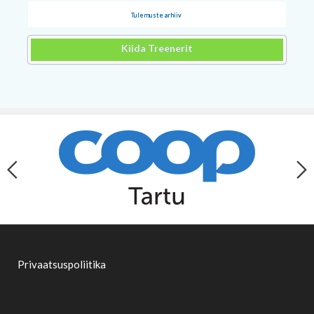
Tulemuste arhiiv
Kiida Treenerit
Privaatsuspoliitika