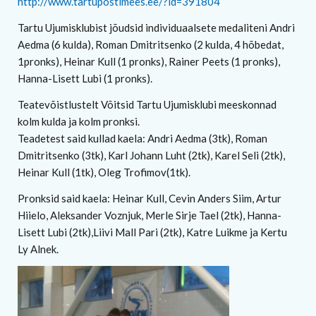
http://www.tartupostimees.ee/?id=391804
Tartu Ujumisklubist jõudsid individuaalsete medaliteni Andri
Aedma (6 kulda), Roman Dmitritsenko (2 kulda, 4 hõbedat,
1pronks), Heinar Kull (1 pronks), Rainer Peets (1 pronks),
Hanna-Lisett Lubi (1 pronks).
Teatevõistlustelt Võitsid Tartu Ujumisklubi meeskonnad
kolm kulda ja kolm pronksi.
Teadetest said kullad kaela: Andri Aedma (3tk), Roman
Dmitritsenko (3tk), Karl Johann Luht (2tk), Karel Seli (2tk),
Heinar Kull (1tk), Oleg Trofimov(1tk).
Pronksid said kaela: Heinar Kull, Cevin Anders Siim, Artur
Hiielo, Aleksander Voznjuk, Merle Sirje Tael (2tk), Hanna-
Lisett Lubi (2tk),Liivi Mall Pari (2tk), Katre Luikme ja Kertu
Ly Alnek.