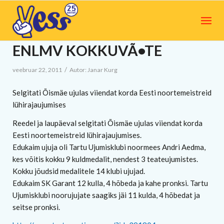
ENLMV KOKKUVÃ•TE
/
veebruar 22, 2011
Autor:
Janar Kurg
Selgitati Õismäe ujulas viiendat korda Eesti noortemeistreid
lühirajaujumises
Reedel ja laupäeval selgitati Õismäe ujulas viiendat korda
Eesti noortemeistreid lühirajaujumises.
Edukaim ujuja oli Tartu Ujumisklubi noormees Andri Aedma,
kes võitis kokku 9 kuldmedalit, nendest 3 teateujumistes.
Kokku jõudsid medalitele 14 klubi ujujad.
Edukaim SK Garant 12 kulla, 4 hõbeda ja kahe pronksi. Tartu
Ujumisklubi noorujujate saagiks jäi 11 kulda, 4 hõbedat ja
seitse pronksi.