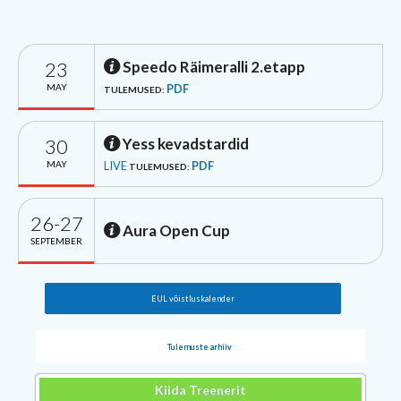
23
Speedo Räimeralli 2.etapp
MAY
PDF
TULEMUSED:
30
Yess kevadstardid
MAY
LIVE
PDF
TULEMUSED:
26-27
Aura Open Cup
SEPTEMBER
EUL võistluskalender
Tulemuste arhiiv
Kiida Treenerit