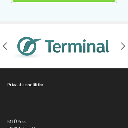
Privaatsuspoliitika
MTÜ Yess