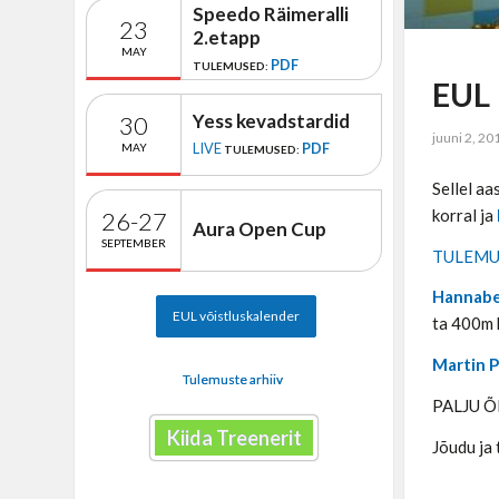
Speedo Räimeralli
23
2.etapp
MAY
PDF
TULEMUSED:
EUL
Yess kevadstardid
30
juuni 2, 20
LIVE
PDF
MAY
TULEMUSED:
Sellel a
korral ja
26-27
Aura Open Cup
SEPTEMBER
TULEMU
Hannabe
EUL võistluskalender
ta 400m 
Martin P
Tulemuste arhiiv
PALJU 
Kiida Treenerit
Jõudu ja 