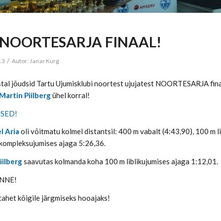
 NOORTESARJA FINAAL!
/
13
Autor:
Janar Kurg
astal jõudsid Tartu Ujumisklubi noortest ujujatest NOORTESARJA fina
Martin Piilberg
ühel korral!
SED!
l Aria
oli võitmatu kolmel distantsil: 400 m vabalt (4:43,90), 100 m l
kompleksujumises ajaga 5:26,36.
iilberg
saavutas kolmanda koha 100 m liblikujumises ajaga 1:12,01.
ÕNNE!
tahet kõigile järgmiseks hooajaks!