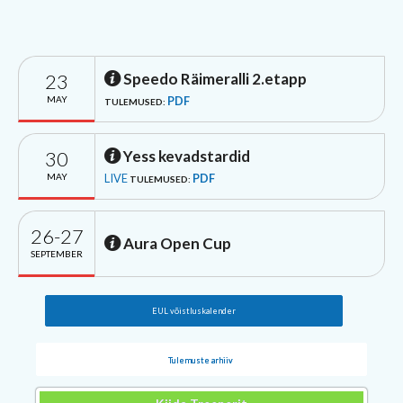
23
Speedo Räimeralli 2.etapp
MAY
PDF
TULEMUSED:
30
Yess kevadstardid
MAY
LIVE
PDF
TULEMUSED:
26-27
Aura Open Cup
SEPTEMBER
EUL võistluskalender
Tulemuste arhiiv