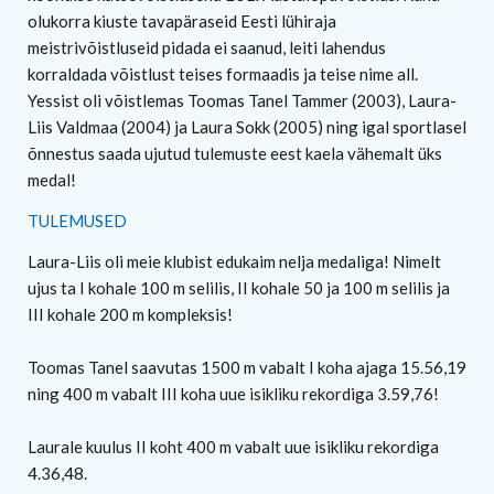
olukorra kiuste tavapäraseid Eesti lühiraja
meistrivõistluseid pidada ei saanud, leiti lahendus
korraldada võistlust teises formaadis ja teise nime all.
Yessist oli võistlemas Toomas Tanel Tammer (2003), Laura-
Liis Valdmaa (2004) ja Laura Sokk (2005) ning igal sportlasel
õnnestus saada ujutud tulemuste eest kaela vähemalt üks
medal!
TULEMUSED
Laura-Liis oli meie klubist edukaim nelja medaliga! Nimelt
ujus ta I kohale 100 m selilis, II kohale 50 ja 100 m selilis ja
III kohale 200 m kompleksis!
Toomas Tanel saavutas 1500 m vabalt I koha ajaga 15.56,19
ning 400 m vabalt III koha uue isikliku rekordiga 3.59,76!
Laurale kuulus II koht 400 m vabalt uue isikliku rekordiga
4.36,48.