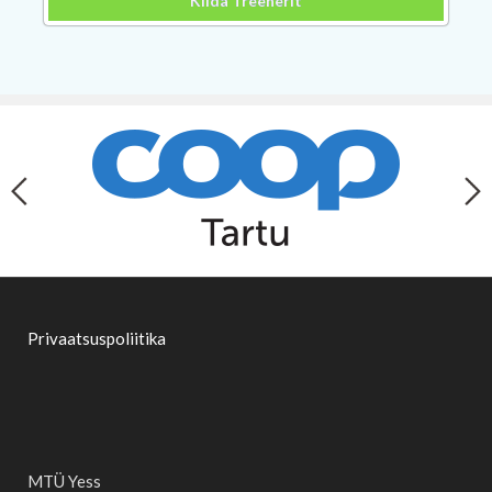
Kiida Treenerit
Privaatsuspoliitika
MTÜ Yess