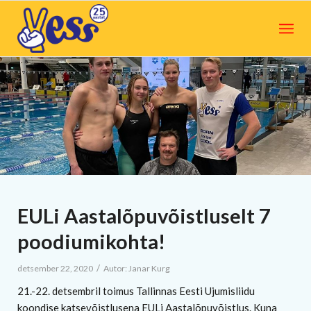
EULi Aastalõpuvõistluselt 7
poodiumikohta!
/
detsember 22, 2020
Autor:
Janar Kurg
21.-22. detsembril toimus Tallinnas Eesti
Ujumisliidu
koondise katsevõistlusena EULi Aastalõpuvõistlus. Kuna