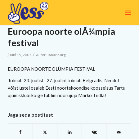
Euroopa noorte olÃ¼mpia
festival
/
juuni 19, 2007
Autor:
Janar Kurg
EUROOPA NOORTE OLÜMPIA FESTIVAL
Toimub 23. juulist- 27. juulini toimub Belgradis. Nendel
võistlustel osaleb Eesti noortekoondise koosseisus Tartu
ujumisklubi kõige tublim noorujuja Marko Tiidla!
Jaga seda postitust