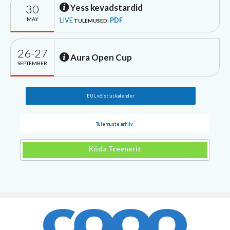
30
Yess kevadstardid
MAY
LIVE
PDF
TULEMUSED:
26-27
Aura Open Cup
SEPTEMBER
EUL võistluskalender
Tulemuste arhiiv
Kiida Treenerit