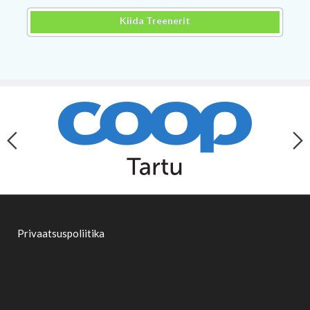
Kiida Treenerit
Privaatsuspoliitika