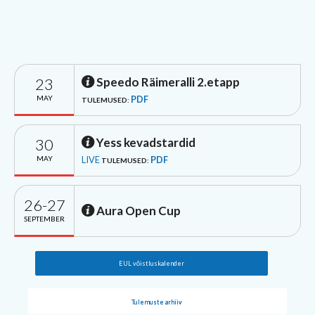
23
Speedo Räimeralli 2.etapp
MAY
PDF
TULEMUSED:
30
Yess kevadstardid
MAY
LIVE
PDF
TULEMUSED:
26-27
Aura Open Cup
SEPTEMBER
EUL võistluskalender
Tulemuste arhiiv