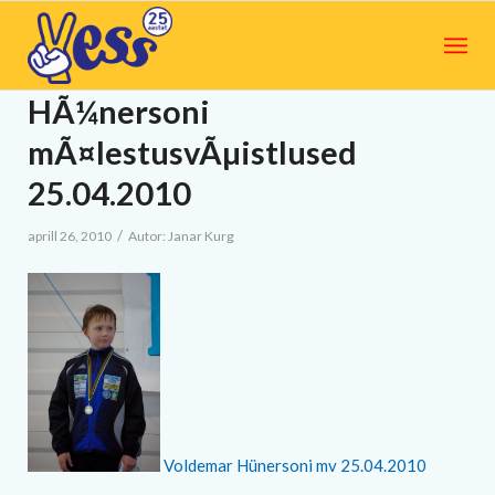
HÃ¼nersoni
mÃ¤lestusvÃµistlused
25.04.2010
/
aprill 26, 2010
Autor:
Janar Kurg
Voldemar Hünersoni mv 25.04.2010