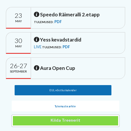
23
Speedo Räimeralli 2.etapp
MAY
PDF
TULEMUSED:
30
Yess kevadstardid
MAY
LIVE
PDF
TULEMUSED:
26-27
Aura Open Cup
SEPTEMBER
EUL võistluskalender
Tulemuste arhiiv
Kiida Treenerit