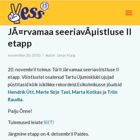
JÃ¤rvamaa seeriavÃµistluse II
etapp
/
november 20, 2010
Autor:
Janar Kurg
20. novembril toimus Türil Järvamaa seeriavõistluse II
etapp. Võistlustel osalenud Tartu Ujumisklubi ujujad
püstitasid kõik isiklikke rekordeid.Esikolmikusse jõudsid
Hendrik Ütt
,
Merle Sirje Tael,
Marta Kotkas
ja
Triin
Raudla.
Palju Õnne!
Tulemused leiate
SIIT!
Järgmine etapp on 4. detsembril Paides.