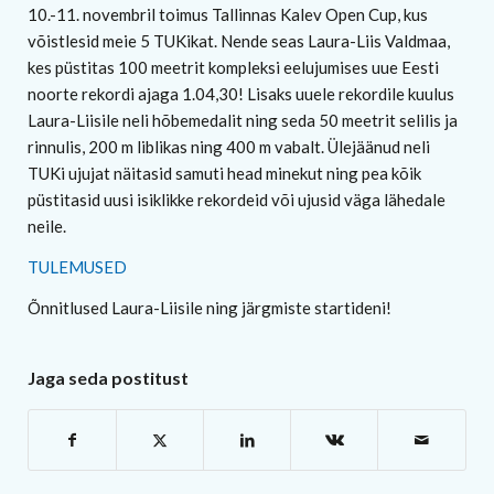
10.-11. novembril toimus Tallinnas Kalev Open Cup, kus
võistlesid meie 5 TUKikat. Nende seas Laura-Liis Valdmaa,
kes püstitas 100 meetrit kompleksi eelujumises uue Eesti
noorte rekordi ajaga 1.04,30! Lisaks uuele rekordile kuulus
Laura-Liisile neli hõbemedalit ning seda 50 meetrit selilis ja
rinnulis, 200 m liblikas ning 400 m vabalt. Ülejäänud neli
TUKi ujujat näitasid samuti head minekut ning pea kõik
püstitasid uusi isiklikke rekordeid või ujusid väga lähedale
neile.
TULEMUSED
Õnnitlused Laura-Liisile ning järgmiste startideni!
Jaga seda postitust