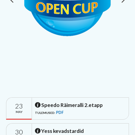
23
Speedo Räimeralli 2.etapp
MAY
PDF
TULEMUSED:
30
Yess kevadstardid