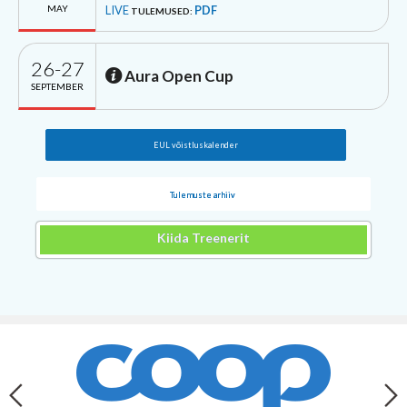
MAY
LIVE
PDF
TULEMUSED:
26-27
Aura Open Cup
SEPTEMBER
EUL võistluskalender
Tulemuste arhiiv
Kiida Treenerit