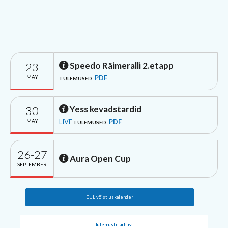
23
Speedo Räimeralli 2.etapp
MAY
PDF
TULEMUSED:
30
Yess kevadstardid
MAY
LIVE
PDF
TULEMUSED:
26-27
Aura Open Cup
SEPTEMBER
EUL võistluskalender
Tulemuste arhiiv