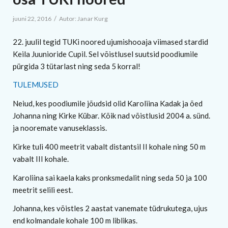
/
juuni 22, 2016
Autor:
Janar Kurg
22. juulil tegid TUKi noored ujumishooaja viimased stardid
Keila Juunioride Cupil. Sel võistlusel suutsid poodiumile
pürgida 3 tütarlast ning seda 5 korral!
TULEMUSED
Neiud, kes poodiumile jõudsid olid Karoliina Kadak ja õed
Johanna ning Kirke Kübar. Kõik nad võistlusid 2004 a. sünd.
ja nooremate vanuseklassis.
Kirke tuli 400 meetrit vabalt distantsil II kohale ning 50 m
vabalt III kohale.
Karoliina sai kaela kaks pronksmedalit ning seda 50 ja 100
meetrit selili eest.
Johanna, kes võistles 2 aastat vanemate tüdrukutega, ujus
end kolmandale kohale 100 m liblikas.