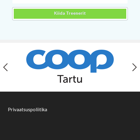
Kiida Treenerit
Privaatsuspoliitika