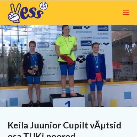
Keila Juunior Cupilt vÃµtsid
osa TUKi noored