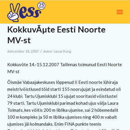
KokkuvÃµte Eesti Noorte
MV-st
/
detsember 18, 2007
Autor:
Janar Kurg
Kokkuvõte 14.-15.12.2007 Tallinnas toimunud Eesti Noorte
MV-st
Õismäe Vabaajakeskuses lõppenud II Eesti noorte lühiraja
meistrivõistlused tõid starti 155 noorujujat ja esindatud oli
24 klubi. Tartu Ujumisklubi 15 ujujat sooritasid võistlustel
79 starti. Tartu Ujumisklubi parimad kohad ujus välja Laura
Tolmats, kes võitis 200 m liblika ujumise, sai 2 hõbemedalit
100 m kompleks ja 50 m liblika ujumises ning 400 m vabalt
ujumises jäi kolmandaks. Enim FINA punkte teenis