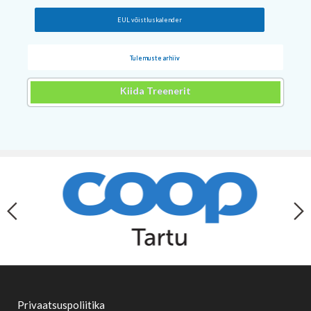
EUL võistluskalender
Tulemuste arhiiv
Kiida Treenerit
Privaatsuspoliitika