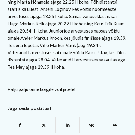
ning Marta Nõmmela ajaga 22.25 II koha. Põhidistantsil
startis ka uuesti Arseni Loginov, kes võitis noormeeste
arvestuses ajaga 18.25 I koha. Samas vanuseklassis sai
Hugo Markus Kelk ajaga 20.29 II koha ning Kaur Erik Kuum
ajaga 20.54 III koha. Juunioride arvestuses napsas võidu
omale Ander Markus Kroon, kes jõudis finišisse ajaga 18.59.
Teisena lõpetas Ville Markus Varik (aeg 19.34).
Veteranid I arvestuses sai omale võidu Kairi Ustav, kes läbis
distantsi ajaga 28.04. Veteranid II arvestuses saavutas aga
Tea Mey ajaga 29.59 II koha.
Palju palju õnne kõigile võitjatele!
Jaga seda postitust