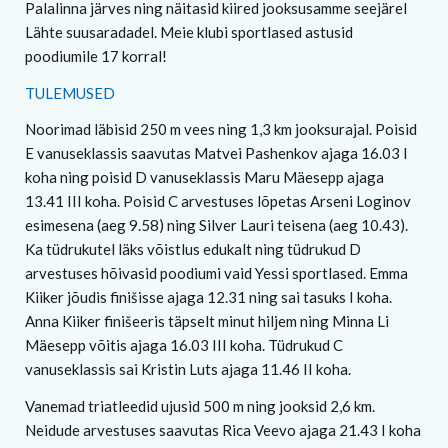
Palalinna järves ning näitasid kiired jooksusamme seejärel
Lähte suusaradadel. Meie klubi sportlased astusid
poodiumile 17 korral!
TULEMUSED
Noorimad läbisid 250 m vees ning 1,3 km jooksurajal. Poisid
E vanuseklassis saavutas Matvei Pashenkov ajaga 16.03 I
koha ning poisid D vanuseklassis Maru Mäesepp ajaga
13.41 III koha. Poisid C arvestuses lõpetas Arseni Loginov
esimesena (aeg 9.58) ning Silver Lauri teisena (aeg 10.43).
Ka tüdrukutel läks võistlus edukalt ning tüdrukud D
arvestuses hõivasid poodiumi vaid Yessi sportlased. Emma
Kiiker jõudis finišisse ajaga 12.31 ning sai tasuks I koha.
Anna Kiiker finišeeris täpselt minut hiljem ning Minna Li
Mäesepp võitis ajaga 16.03 III koha. Tüdrukud C
vanuseklassis sai Kristin Luts ajaga 11.46 II koha.
Vanemad triatleedid ujusid 500 m ning jooksid 2,6 km.
Neidude arvestuses saavutas Rica Veevo ajaga 21.43 I koha