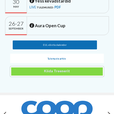
30
Yess kevadstardid
MAY
LIVE
PDF
TULEMUSED:
26-27
Aura Open Cup
SEPTEMBER
EUL võistluskalender
Tulemuste arhiiv
Kiida Treenerit