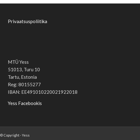
Privaatsuspoliitika
MTÜ Yess
51013, Turu 10
Tartu, Estonia
Reg: 80155277
IBAN: EE491010220021922018
Yess Facebookis
© Copyright - Yess