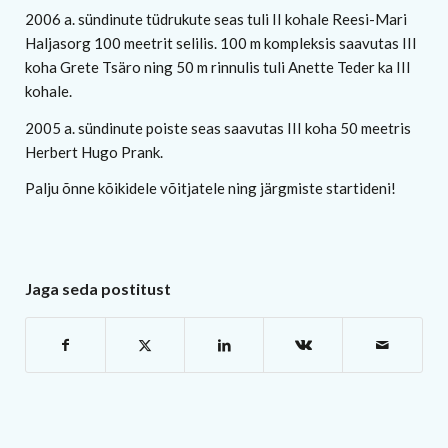
2006 a. sündinute tüdrukute seas tuli II kohale Reesi-Mari
Haljasorg 100 meetrit selilis. 100 m kompleksis saavutas III
koha Grete Tsäro ning 50 m rinnulis tuli Anette Teder ka III
kohale.
2005 a. sündinute poiste seas saavutas III koha 50 meetris
Herbert Hugo Prank.
Palju õnne kõikidele võitjatele ning järgmiste startideni!
Jaga seda postitust