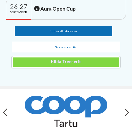
26-27
Aura Open Cup
SEPTEMBER
EUL võistluskalender
Tulemuste arhiiv
Kiida Treenerit