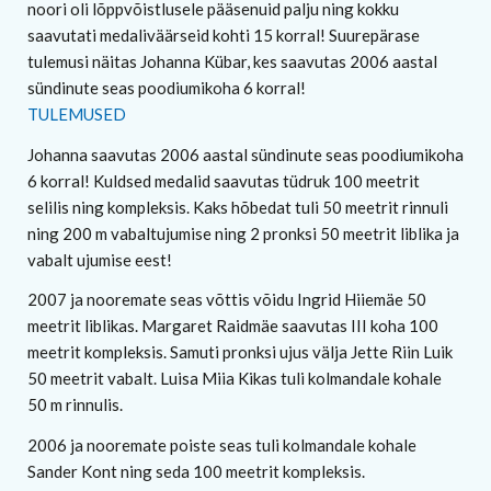
noori oli lõppvõistlusele pääsenuid palju ning kokku
saavutati medaliväärseid kohti 15 korral! Suurepärase
tulemusi näitas Johanna Kübar, kes saavutas 2006 aastal
sündinute seas poodiumikoha 6 korral!
TULEMUSED
Johanna saavutas 2006 aastal sündinute seas poodiumikoha
6 korral! Kuldsed medalid saavutas tüdruk 100 meetrit
selilis ning kompleksis. Kaks hõbedat tuli 50 meetrit rinnuli
ning 200 m vabaltujumise ning 2 pronksi 50 meetrit liblika ja
vabalt ujumise eest!
2007 ja nooremate seas võttis võidu Ingrid Hiiemäe 50
meetrit liblikas. Margaret Raidmäe saavutas III koha 100
meetrit kompleksis. Samuti pronksi ujus välja Jette Riin Luik
50 meetrit vabalt. Luisa Miia Kikas tuli kolmandale kohale
50 m rinnulis.
2006 ja nooremate poiste seas tuli kolmandale kohale
Sander Kont ning seda 100 meetrit kompleksis.