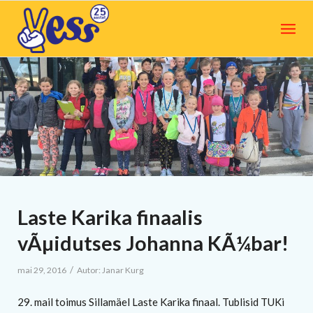
Laste Karika finaalis
vÃµidutses Johanna KÃ¼bar!
/
mai 29, 2016
Autor:
Janar Kurg
29. mail toimus Sillamäel Laste Karika finaal. Tublisid TUKi