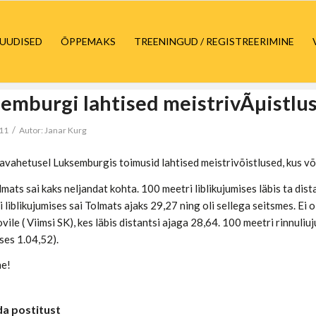
UUDISED
ÕPPEMAKS
TREENINGUD / REGISTREERIMINE
emburgi lahtised meistrivÃµistlu
/
011
Autor:
Janar Kurg
avahetusel Luksemburgis toimusid lahtised meistrivõistlused, kus võt
mats sai kaks neljandat kohta. 100 meetri liblikujumises läbis ta di
 liblikujumises sai Tolmats ajaks 29,27 ning oli sellega seitsmes. Ei 
ile ( Viimsi SK), kes läbis distantsi ajaga 28,64. 100 meetri rinnul
ses 1.04,52).
ne!
da postitust