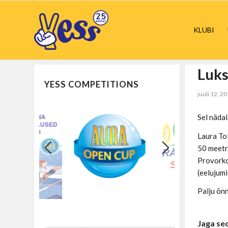
KLUBI
Luks
YESS COMPETITIONS
juuli 12, 2
Sel nädal
Laura Tol
50 meetri
Provorkov
(eelujumi
Palju õn
Jaga se