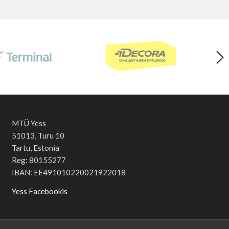
MTÜ Yess
51013, Turu 10
Tartu, Estonia
Reg: 80155277
IBAN: EE491010220021922018
Yess Facebookis