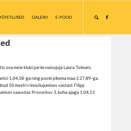
VÕISTLUSED
GALERII
E-POOD
sed
is osa meie klubi parim naisujuja Laura Tolmats.
stantsi 1.04,58-ga ning poole pikema maa 2.27,89-ga.
olnud 50 meetri rinnuliujumises vastast Filipp
iujumises saavutas Provorkov 3. koha ajaga 1.04,53