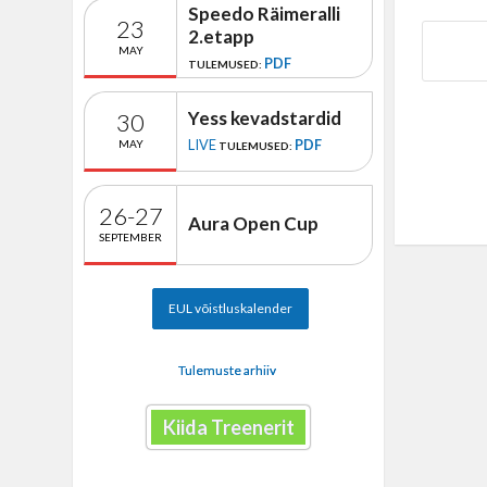
Speedo Räimeralli
23
2.etapp
MAY
PDF
TULEMUSED:
Yess kevadstardid
30
LIVE
PDF
MAY
TULEMUSED:
26-27
Aura Open Cup
SEPTEMBER
EUL võistluskalender
Tulemuste arhiiv
Kiida Treenerit