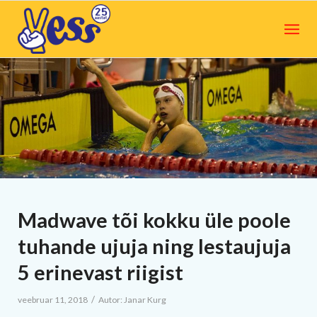
Madwave tõi kokku üle poole
tuhande ujuja ning lestaujuja
5 erinevast riigist
/
veebruar 11, 2018
Autor:
Janar Kurg