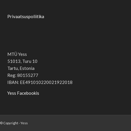
Privaatsuspoliitika
MTÜ Yess
51013, Turu 10
Tartu, Estonia
Reg: 80155277
IBAN: EE491010220021922018
Yess Facebookis
© Copyright - Yess