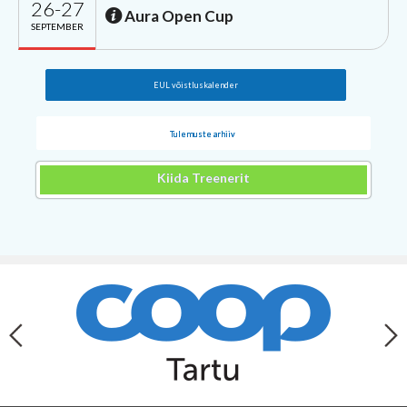
26-27
Aura Open Cup
SEPTEMBER
EUL võistluskalender
Tulemuste arhiiv
Kiida Treenerit