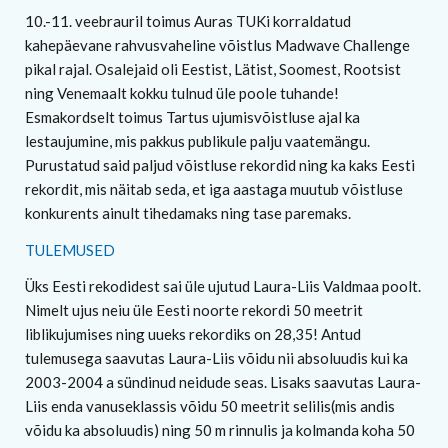
10.-11. veebrauril toimus Auras TUKi korraldatud
kahepäevane rahvusvaheline võistlus Madwave Challenge
pikal rajal. Osalejaid oli Eestist, Lätist, Soomest, Rootsist
ning Venemaalt kokku tulnud üle poole tuhande!
Esmakordselt toimus Tartus ujumisvõistluse ajal ka
lestaujumine, mis pakkus publikule palju vaatemängu.
Purustatud said paljud võistluse rekordid ning ka kaks Eesti
rekordit, mis näitab seda, et iga aastaga muutub võistluse
konkurents ainult tihedamaks ning tase paremaks.
TULEMUSED
Üks Eesti rekodidest sai üle ujutud Laura-Liis Valdmaa poolt.
Nimelt ujus neiu üle Eesti noorte rekordi 50 meetrit
liblikujumises ning uueks rekordiks on 28,35! Antud
tulemusega saavutas Laura-Liis võidu nii absoluudis kui ka
2003-2004 a sündinud neidude seas. Lisaks saavutas Laura-
Liis enda vanuseklassis võidu 50 meetrit selilis(mis andis
võidu ka absoluudis) ning 50 m rinnulis ja kolmanda koha 50