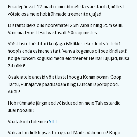
Emadepäeval, 12. mail toimusid meie Kevadstardid, millest
võtsid osa meie hobirühmade treenerite ujujad!
Distantsideks olid noorematel 25m vabalt ning 25m selili.
Vanemad võistlesid vastavalt 50m ujumistes.
Võistlustel püstitati kuhjaga isiklikke rekordeid või tehti
hoopis enda esimene start. Vahva kogemus oli see kindlasti!
Kõige rohkem kogusid medaleid treener Heinari ujujad, lausa
24 tükki!
Osalejatele andsid võistlustel hoogu Kommipomm, Coop
Tartu, Pühajärve paadisadam ning Duncani spordipood.
Aitäh!
Hobirühmade järgmised võistlused on meie Talvestardid
uuel hooajal!
Vaata kõiki tulemusi
SIIT
.
Vahvad pildid klõpsas fotograaf Mailis Vahenurm! Kogu