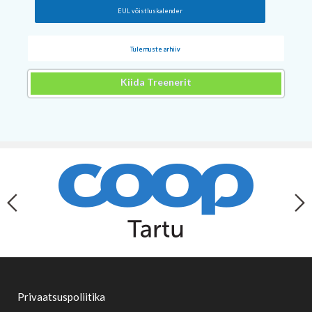
EUL võistluskalender
Tulemuste arhiiv
Kiida Treenerit
Privaatsuspoliitika