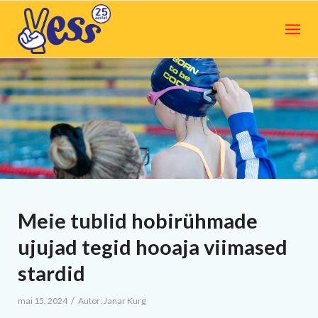
Meie tublid hobirühmade
ujujad tegid hooaja viimased
stardid
/
mai 15, 2024
Autor:
Janar Kurg