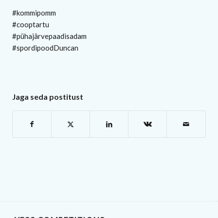
#kommipomm
#cooptartu
#pühajärvepaadisadam
#spordipoodDuncan
Jaga seda postitust