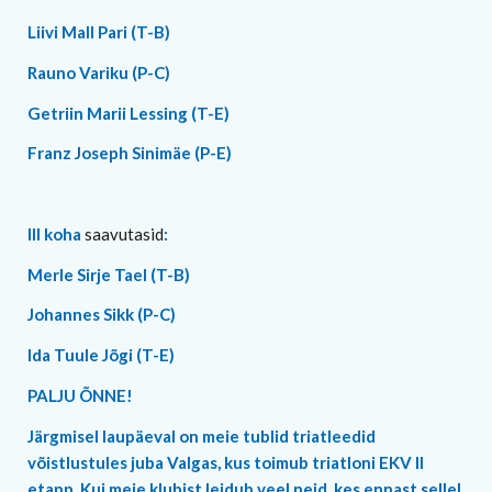
Liivi Mall Pari (T-B)
Rauno Variku (P-C)
Getriin Marii Lessing (T-E)
Franz Joseph Sinimäe (P-E)
III koha
saavutasid
:
Merle Sirje Tael (T-B)
Johannes Sikk (P-C)
Ida Tuule Jõgi (T-E)
PALJU ÕNNE!
Järgmisel laupäeval on meie tublid triatleedid
võistlustules juba Valgas, kus toimub triatloni EKV II
etapp. Kui meie klubist leidub veel neid, kes ennast sellel