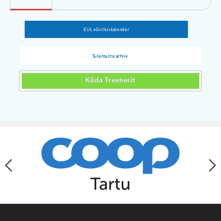
EUL võistluskalender
Tulemuste arhiiv
Kiida Treenerit