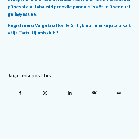
püneval alal tahaksid proovile panna, siis võtke ühendust
geil@yess.ee
!
Registreeru Valga triatlonile
SIIT
, klubi nimi kirjuta pikalt
välja Tartu Ujumisklubi!
Jaga seda postitust