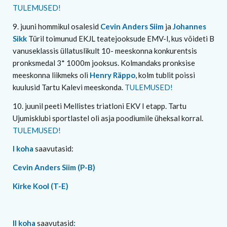
TULEMUSED!
9. juuni hommikul osalesid
Cevin Anders Siim
ja
Johannes
Sikk
Türil toimunud EKJL teatejooksude EMV-l, kus võideti B
vanuseklassis üllatuslikult 10- meeskonna konkurentsis
pronksmedal 3* 1000m jooksus. Kolmandaks pronksise
meeskonna liikmeks oli
Henry Räppo
, kolm tublit poissi
kuulusid Tartu Kalevi meeskonda.
TULEMUSED!
10. juunil peeti Mellistes triatloni EKV I etapp. Tartu
Ujumisklubi sportlastel oli asja poodiumile üheksal korral.
TULEMUSED!
I koha
saavutasid:
Cevin Anders Siim (P-B)
Kirke Kool (T-E)
II koha
saavutasid
: