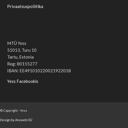
Privaatsuspoliitika
MTÜ Yess
51013, Turu 10
Tartu, Estonia
Reg: 80155277
IBAN: EE491010220021922018
Yess Facebookis
© Copyright - Yess
Design by Anyweb OÜ