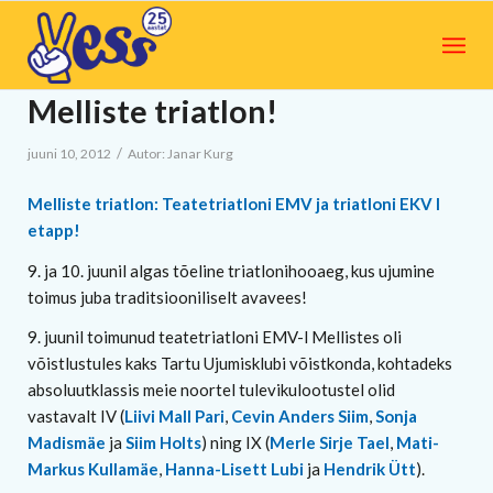
Melliste triatlon!
/
juuni 10, 2012
Autor:
Janar Kurg
Melliste triatlon: Teatetriatloni EMV ja triatloni EKV I
etapp!
9. ja 10. juunil algas tõeline triatlonihooaeg, kus ujumine
toimus juba traditsiooniliselt avavees!
9. juunil toimunud teatetriatloni EMV-l Mellistes oli
võistlustules kaks Tartu Ujumisklubi võistkonda, kohtadeks
absoluutklassis meie noortel tulevikulootustel olid
vastavalt IV (
Liivi Mall Pari
,
Cevin Anders Siim
,
Sonja
Madismäe
ja
Siim Holts
) ning IX (
Merle Sirje Tael
,
Mati-
Markus Kullamäe
,
Hanna-Lisett Lubi
ja
Hendrik Ütt
).