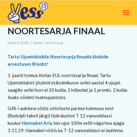
NOORTESARJA FINAAL
/
juuni 4, 2012
Autor:
Janar Kurg
Tartu Ujumisklubile Noortesarja finaalis klubide
arvestuses III koht!
1. juunil toimus Keilas EUL noortesarja finaal. Tartu
Ujumisklubist jõudsid esikolmikusse sellel aastal 4 ujujat,
saagiks sellel korral 10 kulda, 5 hõbedat ja 1 pronks. 2 kulda
lisaks võideti teateujumistes.
G4S-i auhinna võitis võistluste parima tulemuse eest
(Rudolph tabeli järgi) tüdrukutest T 12 vanuseklassi
kuuluv
Hannabel Aria
, kes ujus 100m selili väga hea ajaga
1:11,19. Hannabel võitis ka T-12 vanuseklassi eriauhinna.