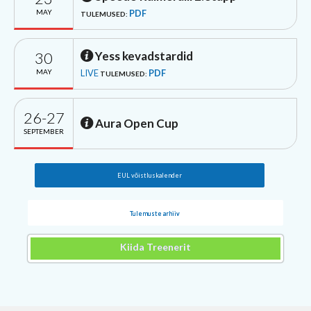
MAY
PDF
TULEMUSED:
30
Yess kevadstardid
MAY
LIVE
PDF
TULEMUSED:
26-27
Aura Open Cup
SEPTEMBER
EUL võistluskalender
Tulemuste arhiiv
Kiida Treenerit