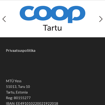
Privaatsuspoliitika
MTÜ Yess
51013, Turu 10
Tartu, Estonia
Reg: 80155277
IBAN: EE491010220021922018