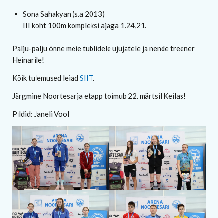
Sona Sahakyan (s.a 2013)
III koht 100m kompleksi ajaga 1.24,21.
Palju-palju õnne meie tublidele ujujatele ja nende treener
Heinarile!
Kõik tulemused leiad
SIIT
.
Järgmine Noortesarja etapp toimub 22. märtsil Keilas!
Pildid: Janeli Vool