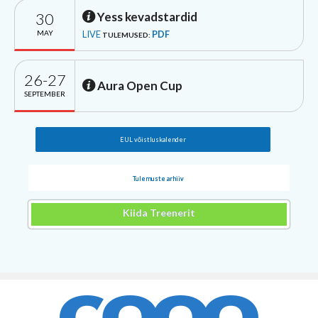
30
Yess kevadstardid
MAY
LIVE
PDF
TULEMUSED:
26-27
Aura Open Cup
SEPTEMBER
EUL võistluskalender
Tulemuste arhiiv
Kiida Treenerit