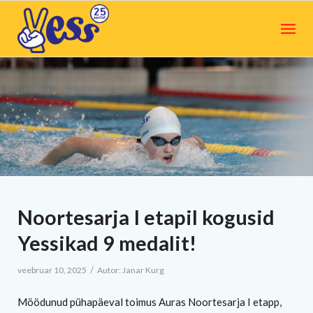
Noortesarja I etapil kogusid
Yessikad 9 medalit!
/
veebruar 10, 2025
Autor:
Janar Kurg
Möödunud pühapäeval toimus Auras Noortesarja I etapp,